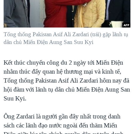
TẠI
VIDEO
"Tìm"
NGƯỜI VIỆT HẢI NGOẠI
HÀNH TRÌNH BẦU CỬ 2024
NGHE
ĐỜI SỐNG
MỘT NĂM CHIẾN TRANH TẠI DẢI GAZA
KINH TẾ
MẠNG XÃ HỘI
Tổng thống Pakistan Asif Ali Zardari (trái) gặp lãnh tụ
GIẢI MÃ VÀNH ĐAI & CON ĐƯỜNG
KHOA HỌC
dân chủ Miến Ðiện Aung San Suu Kyi
NGÀY TỊ NẠN THẾ GIỚI
SỨC KHOẺ
TRỊNH VĨNH BÌNH - NGƯỜI HẠ 'BÊN THẮNG CUỘC'
Ngôn ngữ khác
VĂN HOÁ
Kết thúc chuyến công du 2 ngày tới Miến Điện
GROUND ZERO – XƯA VÀ NAY
nhằm thúc đẩy quan hệ thương mại và kinh tế,
THỂ THAO
CHI PHÍ CHIẾN TRANH AFGHANISTAN
Tổng thống Pakistan Asif Ali Zardari hôm nay đã
GIÁO DỤC
CÁC GIÁ TRỊ CỘNG HÒA Ở VIỆT NAM
hội đàm với lãnh tụ dân chủ Miến Điện Aung San
Suu Kyi.
THƯỢNG ĐỈNH TRUMP-KIM TẠI VIỆT NAM
TRỊNH VĨNH BÌNH VS. CHÍNH PHỦ VIỆT NAM
Ông Zardari là người gần đây nhất trong danh
NGƯ DÂN VIỆT VÀ LÀN SÓNG TRỘM HẢI SÂM
sách các lãnh đạo nước ngoài đến thăm Miến
BÊN KIA QUỐC LỘ: TIẾNG VỌNG TỪ NÔNG THÔN MỸ