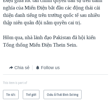
Điện giữa lúc tân chính quyền dân sự trên danh
QUAN HỆ VIỆT MỸ
nghĩa của Miến Ðiện bắt đầu các động thái cải
thiện danh tiếng trên trường quốc tế sau nhiều
thập niên quân đội nắm quyền cai trị.
Hôm qua, nhà lãnh đạo Pakistan đã hội kiến
Tổng thống Miến Ðiện Thein Sein.
Chia sẻ
Follow us
This item is part of
Tin tức
Thế giới
Châu Á-Thái Bình Dương