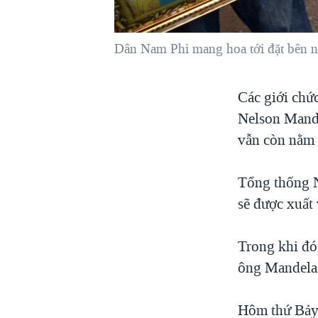
VIỆT NAM
NGƯ DÂN VIỆT VÀ LÀN SÓNG
Dân Nam Phi mang hoa tới đặt bên ng
TRỘM HẢI SÂM
BÊN KIA QUỐC LỘ: TIẾNG VỌNG
Các giới chứ
TỪ NÔNG THÔN MỸ
Nelson Mande
QUAN HỆ VIỆT MỸ
vẫn còn nằm 
Tổng thống N
sẽ được xuất 
Trong khi đó
ông Mandela 
Hôm thứ Bảy,