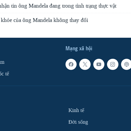
hận tin ông Mandela đang trong tình trạng thực vật
c khỏe của ông Mandela không thay đổi
Mạng xã hội
am
ốc tế
Kinh tế
Ðời sống