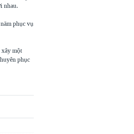
i nhau.
ố năm phục vụ
ỹ xây một
chuyên phục