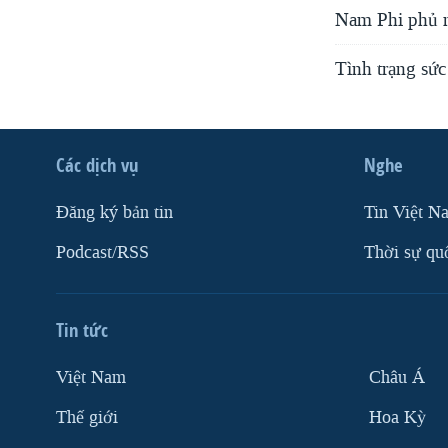
Nam Phi phủ n
Tình trạng sứ
Các dịch vụ
Nghe
Ðăng ký bản tin
Tin Việt N
Podcast/RSS
Thời sự qu
Tin tức
Việt Nam
Châu Á
Thế giới
Hoa Kỳ