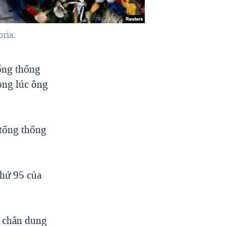
ria.
ổng thống
ong lúc ông
 tổng thống
thứ 95 của
t chân dung