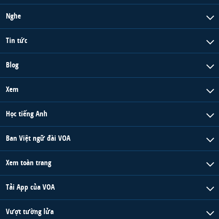
Nghe
Tin tức
Blog
Xem
Học tiếng Anh
Ban Việt ngữ đài VOA
Xem toàn trang
Tải App của VOA
Vượt tường lửa