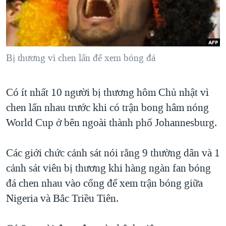
TẠI
VIDEO
"Tìm"
NGƯỜI VIỆT HẢI NGOẠI
HÀNH TRÌNH BẦU CỬ 2024
NGHE
ĐỜI SỐNG
MỘT NĂM CHIẾN TRANH TẠI DẢI GAZA
KINH TẾ
MẠNG XÃ HỘI
Bị thương vì chen lấn để xem bóng đá
GIẢI MÃ VÀNH ĐAI & CON ĐƯỜNG
KHOA HỌC
NGÀY TỊ NẠN THẾ GIỚI
SỨC KHOẺ
Có ít nhất 10 người bị thương hôm Chủ nhật vì
TRỊNH VĨNH BÌNH - NGƯỜI HẠ 'BÊN THẮNG CUỘC'
Ngôn ngữ khác
VĂN HOÁ
chen lấn nhau trước khi có trận bong hâm nóng
GROUND ZERO – XƯA VÀ NAY
THỂ THAO
World Cup ở bên ngoài thành phố Johannesburg.
CHI PHÍ CHIẾN TRANH AFGHANISTAN
GIÁO DỤC
CÁC GIÁ TRỊ CỘNG HÒA Ở VIỆT NAM
Các giới chức cảnh sát nói rằng 9 thường dân và 1
cảnh sát viên bị thương khi hàng ngàn fan bóng
THƯỢNG ĐỈNH TRUMP-KIM TẠI VIỆT NAM
đá chen nhau vào cổng để xem trận bóng giữa
TRỊNH VĨNH BÌNH VS. CHÍNH PHỦ VIỆT NAM
Nigeria và Bắc Triều Tiên.
NGƯ DÂN VIỆT VÀ LÀN SÓNG TRỘM HẢI SÂM
BÊN KIA QUỐC LỘ: TIẾNG VỌNG TỪ NÔNG THÔN MỸ