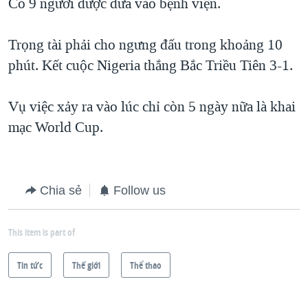
Có 9 người được đưa vào bệnh viện.
QUAN HỆ VIỆT MỸ
Trọng tài phải cho ngưng đấu trong khoảng 10
phút. Kết cuộc Nigeria thắng Bắc Triều Tiên 3-1.
Vụ việc xảy ra vào lúc chỉ còn 5 ngày nữa là khai
mạc World Cup.
Chia sẻ
Follow us
This item is part of
Tin tức
Thế giới
Thể thao