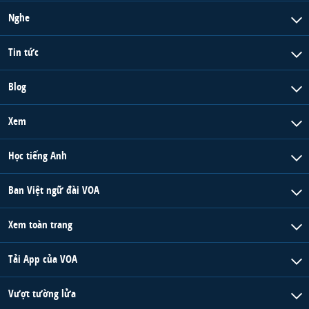
Nghe
Tin tức
Blog
Xem
Học tiếng Anh
Ban Việt ngữ đài VOA
Xem toàn trang
Tải App của VOA
Vượt tường lửa