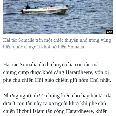
TẠI
VIDEO
"Tìm"
NGƯỜI VIỆT HẢI NGOẠI
HÀNH TRÌNH BẦU CỬ 2024
NGHE
ĐỜI SỐNG
MỘT NĂM CHIẾN TRANH TẠI DẢI GAZA
KINH TẾ
MẠNG XÃ HỘI
GIẢI MÃ VÀNH ĐAI & CON ĐƯỜNG
KHOA HỌC
NGÀY TỊ NẠN THẾ GIỚI
Hải tặc Somalia trên một chiếc thuyền nhỏ trong vùng
SỨC KHOẺ
biển quốc tế ngoài khơi bờ biển Somalia
TRỊNH VĨNH BÌNH - NGƯỜI HẠ 'BÊN THẮNG CUỘC'
Ngôn ngữ khác
VĂN HOÁ
GROUND ZERO – XƯA VÀ NAY
THỂ THAO
Hải tặc Somalia đã di chuyển ba con tàu mà
CHI PHÍ CHIẾN TRANH AFGHANISTAN
GIÁO DỤC
chúng cướp được khỏi cảng Harardheere, vốn bị
CÁC GIÁ TRỊ CỘNG HÒA Ở VIỆT NAM
phe chủ chiến Hồi giáo chiếm giữ hôm Chủ nhật.
THƯỢNG ĐỈNH TRUMP-KIM TẠI VIỆT NAM
Những người được chứng kiến cho hay hải tặc đã
TRỊNH VĨNH BÌNH VS. CHÍNH PHỦ VIỆT NAM
đưa 3 con tàu này ra xa ngoài khơi khi phe chủ
NGƯ DÂN VIỆT VÀ LÀN SÓNG TRỘM HẢI SÂM
chiến Hizbul Islam tấn công Harardheere, khiến
BÊN KIA QUỐC LỘ: TIẾNG VỌNG TỪ NÔNG THÔN MỸ