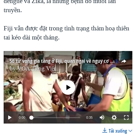
dengue và Zika, là những bệnh do muỗi lan
truyền.
Fiji vẫn được đặt trong tình trạng thảm hoạ thiên
tai kéo dài một tháng.
Số tử vong gia tăng ở Fiji, quan ngại về nguy cơ dịch bệnh
by
VOA Tiếng Việt
No media source currently available
0:00
0:35
Tải xuống