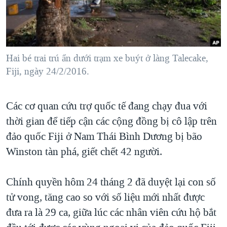
TẠI
VIDEO
"Tìm"
NGƯỜI VIỆT HẢI NGOẠI
HÀNH TRÌNH BẦU CỬ 2024
NGHE
ĐỜI SỐNG
MỘT NĂM CHIẾN TRANH TẠI DẢI GAZA
KINH TẾ
MẠNG XÃ HỘI
Hai bé trai trú ẩn dưới trạm xe buýt ở làng Talecake,
GIẢI MÃ VÀNH ĐAI & CON ĐƯỜNG
KHOA HỌC
Fiji, ngày 24/2/2016.
NGÀY TỊ NẠN THẾ GIỚI
SỨC KHOẺ
TRỊNH VĨNH BÌNH - NGƯỜI HẠ 'BÊN THẮNG CUỘC'
Ngôn ngữ khác
VĂN HOÁ
Các cơ quan cứu trợ quốc tế đang chạy đua với
GROUND ZERO – XƯA VÀ NAY
thời gian để tiếp cận các cộng đồng bị cô lập trên
THỂ THAO
CHI PHÍ CHIẾN TRANH AFGHANISTAN
đảo quốc Fiji ở Nam Thái Bình Dương bị bão
GIÁO DỤC
CÁC GIÁ TRỊ CỘNG HÒA Ở VIỆT NAM
Winston tàn phá, giết chết 42 người.
THƯỢNG ĐỈNH TRUMP-KIM TẠI VIỆT NAM
Chính quyền hôm 24 tháng 2 đã duyệt lại con số
TRỊNH VĨNH BÌNH VS. CHÍNH PHỦ VIỆT NAM
tử vong, tăng cao so với số liệu mới nhất được
NGƯ DÂN VIỆT VÀ LÀN SÓNG TRỘM HẢI SÂM
đưa ra là 29 ca, giữa lúc các nhân viên cứu hộ bắt
BÊN KIA QUỐC LỘ: TIẾNG VỌNG TỪ NÔNG THÔN MỸ