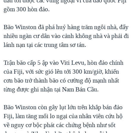
đầu tới được các vùng ngoại vi của đảo quốc Fiji
QUAN HỆ VIỆT MỸ
gồm 300 hòn đảo.
Bão Winston đã phá huỷ hàng trăm ngôi nhà, đẩy
nhiều ngàn cư dân vào cảnh không nhà và phải đi
lánh nạn tại các trung tâm sơ tán.
Trận bão cấp 5 ập vào Viti Levu, hòn đảo chính
của Fiji, với sức gió lên tới 300 km/giờ, khiến
cơn bão trở thành bão có cường độ mạnh nhất
từng được ghi nhận tại Nam Bán Cầu.
Bão Winston còn gây lụt lớn trên khắp bán đảo
Fiji, làm tăng mối lo ngại của nhân viên cứu hộ
về nguy cơ bộc phát các chứng bệnh như sốt