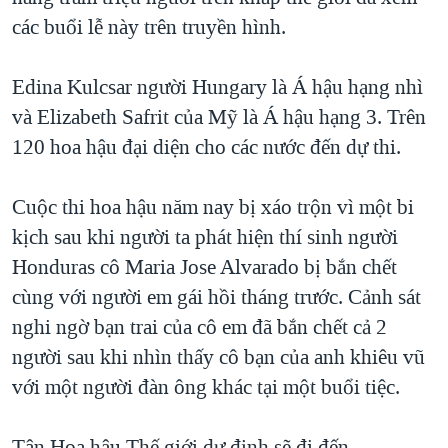
các buổi lễ này trên truyền hình.
QUAN HỆ VIỆT MỸ
Edina Kulcsar người Hungary là Á hậu hạng nhì
và Elizabeth Safrit của Mỹ là Á hậu hạng 3. Trên
120 hoa hậu đại diện cho các nước đến dự thi.
Cuộc thi hoa hậu năm nay bị xáo trộn vì một bi
kịch sau khi người ta phát hiện thí sinh người
Honduras cô Maria Jose Alvarado bị bắn chết
cùng với người em gái hồi tháng trước. Cảnh sát
nghi ngờ bạn trai của cô em đã bắn chết cả 2
người sau khi nhìn thấy cô bạn của anh khiêu vũ
với một người đàn ông khác tại một buổi tiệc.
Tân Hoa hậu Thế giới dự định sẽ đi đến