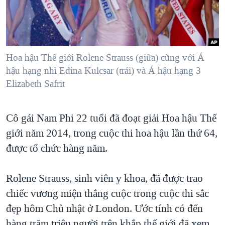
TẠI
VIDEO
"Tìm"
NGƯỜI VIỆT HẢI NGOẠI
HÀNH TRÌNH BẦU CỬ 2024
NGHE
ĐỜI SỐNG
MỘT NĂM CHIẾN TRANH TẠI DẢI GAZA
KINH TẾ
MẠNG XÃ HỘI
Hoa hậu Thế giới Rolene Strauss (giữa) cũng với Á
GIẢI MÃ VÀNH ĐAI & CON ĐƯỜNG
KHOA HỌC
hậu hạng nhì Edina Kulcsar (trái) và Á hậu hạng 3
NGÀY TỊ NẠN THẾ GIỚI
Elizabeth Safrit
SỨC KHOẺ
TRỊNH VĨNH BÌNH - NGƯỜI HẠ 'BÊN THẮNG CUỘC'
Ngôn ngữ khác
VĂN HOÁ
GROUND ZERO – XƯA VÀ NAY
Cô gái Nam Phi 22 tuổi đã đoạt giải Hoa hậu Thế
THỂ THAO
CHI PHÍ CHIẾN TRANH AFGHANISTAN
giới năm 2014, trong cuộc thi hoa hậu lần thứ 64,
GIÁO DỤC
được tổ chức hàng năm.
CÁC GIÁ TRỊ CỘNG HÒA Ở VIỆT NAM
THƯỢNG ĐỈNH TRUMP-KIM TẠI VIỆT NAM
Rolene Strauss, sinh viên y khoa, đã được trao
TRỊNH VĨNH BÌNH VS. CHÍNH PHỦ VIỆT NAM
chiếc vương miện thắng cuộc trong cuộc thi sắc
NGƯ DÂN VIỆT VÀ LÀN SÓNG TRỘM HẢI SÂM
đẹp hôm Chủ nhật ở London. Ước tính có đến
BÊN KIA QUỐC LỘ: TIẾNG VỌNG TỪ NÔNG THÔN MỸ
hàng trăm triệu người trên khắp thế giới đã xem