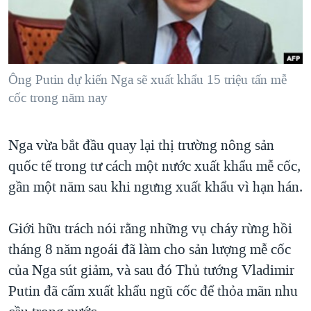
TẠI
VIDEO
"Tìm"
NGƯỜI VIỆT HẢI NGOẠI
HÀNH TRÌNH BẦU CỬ 2024
NGHE
ĐỜI SỐNG
MỘT NĂM CHIẾN TRANH TẠI DẢI GAZA
KINH TẾ
MẠNG XÃ HỘI
Ông Putin dự kiến Nga sẽ xuất khẩu 15 triệu tấn mễ
GIẢI MÃ VÀNH ĐAI & CON ĐƯỜNG
KHOA HỌC
cốc trong năm nay
NGÀY TỊ NẠN THẾ GIỚI
SỨC KHOẺ
TRỊNH VĨNH BÌNH - NGƯỜI HẠ 'BÊN THẮNG CUỘC'
Ngôn ngữ khác
VĂN HOÁ
Nga vừa bắt đầu quay lại thị trường nông sản
GROUND ZERO – XƯA VÀ NAY
quốc tế trong tư cách một nước xuất khẩu mễ cốc,
THỂ THAO
CHI PHÍ CHIẾN TRANH AFGHANISTAN
gần một năm sau khi ngưng xuất khẩu vì hạn hán.
GIÁO DỤC
CÁC GIÁ TRỊ CỘNG HÒA Ở VIỆT NAM
Giới hữu trách nói rằng những vụ cháy rừng hồi
THƯỢNG ĐỈNH TRUMP-KIM TẠI VIỆT NAM
tháng 8 năm ngoái đã làm cho sản lượng mễ cốc
TRỊNH VĨNH BÌNH VS. CHÍNH PHỦ VIỆT NAM
của Nga sút giảm, và sau đó Thủ tướng Vladimir
NGƯ DÂN VIỆT VÀ LÀN SÓNG TRỘM HẢI SÂM
Putin đã cấm xuất khẩu ngũ cốc để thỏa mãn nhu
BÊN KIA QUỐC LỘ: TIẾNG VỌNG TỪ NÔNG THÔN MỸ