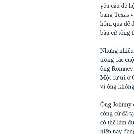
yêu cầu để h
bang Texas v
hôm qua để đ
bầu cử tổng 
Nhưng nhiều 
trong các cuộ
ông Romney n
Một cử tri ở
vì ông không 
Ông Johnny c
công cử đã t
có thể làm đư
hiện nay đan