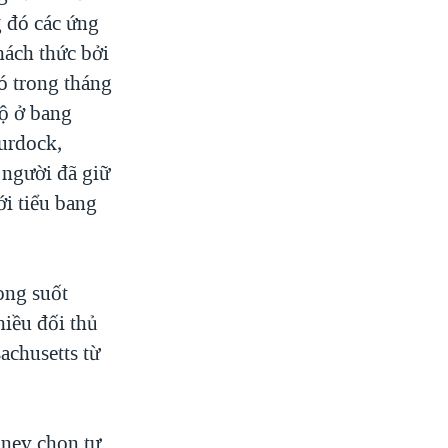
g đó các ứng
thách thức bởi
ó trong tháng
ộ ở bang
urdock,
 người đã giữ
i tiểu bang
ong suốt
hiều đối thủ
achusetts từ
mney chọn tư