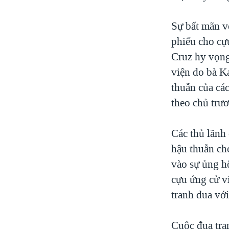
Sự bất mãn vớ
phiếu cho cự
Cruz hy vọng
viện do bà K
thuẫn của cá
theo chủ trư
Các thủ lãnh
hậu thuẫn ch
vào sự ủng h
cựu ứng cử v
tranh đua vớ
Cuộc đua tra