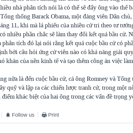
hiều nhà phân tích nói là có thể sẽ đẩy ông vào thế b
 Tổng thống Barack Obama, một đảng viên Dân chủ,
áng 11, khi mà lá phiếu của nhiều cử tri theo tư tưở
 có nhiều phần chắc sẽ làm thay đổi kết quả bầu cử.
 phân tích đó lại nói rằng kết quả cuộc bầu cử có ph
ịnh bởi câu hỏi ứng cử viên nào có khả năng giải quy
ó khăn của nền kinh tế và tạo thêm công ăn việc làm
áng nữa là đến cuộc bầu cử, cả ông Romney và Tổn
ây quỹ và lập ra các chiến lược tranh cử, trong một 
 điểm khác biệt của hai ông trong các vấn đề trọng y
Follow us
Print