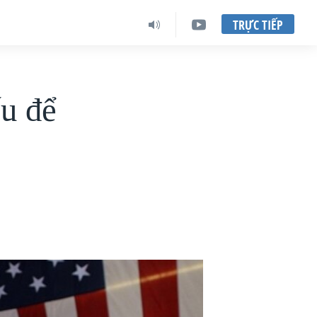
TRỰC TIẾP
u để