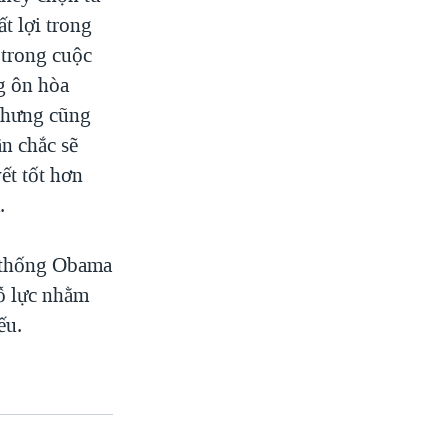
ất lợi trong
 trong cuộc
ng ôn hòa
 Nhưng cũng
ần chắc sẽ
ết tốt hơn
.
g thống Obama
nỗ lực nhằm
ếu.