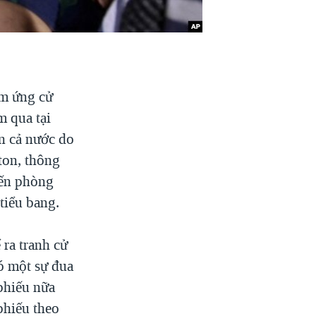
àm ứng cử
m qua tại
ên cả nước do
ton, thông
đến phòng
tiểu bang.
ra tranh cử
ó một sự đua
phiếu nữa
phiếu theo