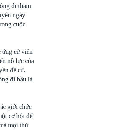
hông đi thăm
guyên ngày
trong cuộc
c ứng cử viên
đến nỗ lực của
yền đề cử.
ông đi bầu là
ác giới chức
một cơ hội để
 mà mọi thứ