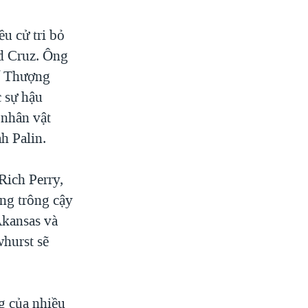
ều cử tri bỏ
ed Cruz. Ông
ế Thượng
 sự hậu
 nhân vật
h Palin.
Rich Perry,
ng trông cậy
Akansas và
hurst sẽ
g của nhiều