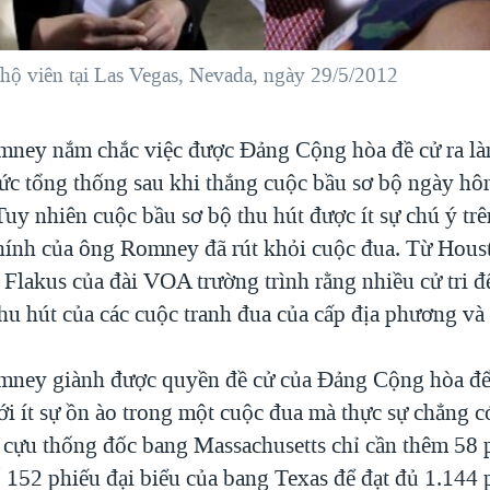
ộ viên tại Las Vegas, Nevada, ngày 29/5/2012
ney nắm chắc việc được Ðảng Cộng hòa đề cử ra l
hức tổng thống sau khi thắng cuộc bầu sơ bộ ngày hô
uy nhiên cuộc bầu sơ bộ thu hút được ít sự chú ý tr
chính của ông Romney đã rút khỏi cuộc đua. Từ Hous
g Flakus của đài VOA trường trình rằng nhiều cử tri 
hu hút của các cuộc tranh đua của cấp địa phương và 
ney giành được quyền đề cử của Ðảng Cộng hòa để 
ới ít sự ồn ào trong một cuộc đua mà thực sự chẳng c
ị cựu thống đốc bang Massachusetts chỉ cần thêm 58 
ố 152 phiếu đại biểu của bang Texas để đạt đủ 1.144 