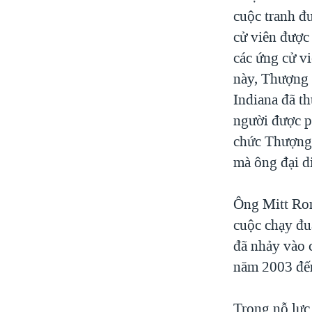
cuộc tranh đu
cử viên được 
các ứng cử vi
này, Thượng 
Indiana đã t
người được p
chức Thượng 
mà ông đại d
Ông Mitt Rom
cuộc chạy đu
đã nhảy vào 
năm 2003 đế
Trong nỗ lực