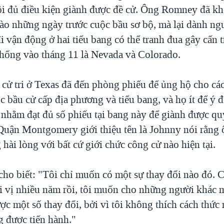
ội đủ điều kiện giành được đề cử. Ông Romney đã k
ào những ngày trước cuộc bầu sơ bộ, mà lại dành n
i vận động ở hai tiểu bang có thể tranh đua gây cấn 
thống vào tháng 11 là Nevada và Colorado.
cử tri ở Texas đã đến phòng phiếu để ủng hộ cho cá
c bầu cử cấp địa phương và tiểu bang, và họ ít để ý 
hằm đạt đủ số phiếu tại bang này để giành được qu
 Quận Montgomery giới thiệu tên là Johnny nói rằng 
hài lòng với bất cứ giới chức công cử nào hiện tại.
ho biết: "Tôi chỉ muốn có một sự thay đổi nào đó. C
ại vị nhiều năm rồi, tôi muốn cho những người khác 
ợc một số thay đổi, bởi vì tôi không thích cách thức
g được tiến hành."