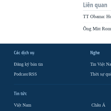
Liên quan
TT Obama: Hoa
Ông Mitt Romn
Các dịch vụ
Nghe
Ðăng ký bản tin
Tin Việt N
Podcast/RSS
Thời sự qu
Tin tức
Việt Nam
Châu Á