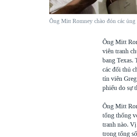
VIỆT NAM
NGƯ DÂN VIỆT VÀ LÀN SÓNG
Ông Mitt Romney chào đón các ủng h
TRỘM HẢI SÂM
BÊN KIA QUỐC LỘ: TIẾNG VỌNG
Ông Mitt Rom
TỪ NÔNG THÔN MỸ
viên tranh c
QUAN HỆ VIỆT MỸ
bang Texas. T
các đối thủ 
tín viên Gre
phiếu do sự t
Ông Mitt Rom
tổng thống v
tranh nào. V
trong tổng s