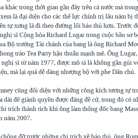
a khác trong thời gian gần đây trên cả nước mà tron
xem là đại diện cho các thế lực chính trị lâu năm bị 
ên tự xưng là đi theo đường lối bảo thủ hơn. Trước đ
nghị sĩ Cộng hòa Richard Lugar trong cuộc bầu sơ b
hua Bộ trưởng Tài chánh của bang là ông Richard Mo
hong trào Tea Party hậu thuẫn mạnh mẽ. Ông Lugar,
nghị sĩ từ năm 1977, được mô tả là không gần gủi vớ
iện, mà lại quá dễ dàng nhượng bộ với phe Dân chủ.
ney cũng đối diện với những công kích tương tự tr
a dài để giành quyền được đảng đề cử, trong đó có n
chỉ trích thành tích khi ông làm thống đốc bang Mass
n năm 2007.
 chống đỡ trước những chỉ trích về bảo thủ, ông Ro