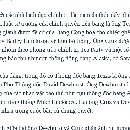
i các nhà lãnh đạo chính trị lâu năm đã thúc đẩy nhi
u luật sư trưởng của chính quyền tiểu bang là ông T
 giành được đề cử của Ðảng Cộng hòa cho chiếc gh
ay Bailey Hutchison về hưu bỏ trống. Ông Cruz được
c nhóm theo phong trào chính trị Tea Party và một số
ơng bảo thủ như cựu thống đống bang Alaska, bà Sara
 của đảng, trong đó có Thống đốc bang Texas là ông 
o Phó Thống đốc David Dewhurst. Ông Dewhurst cũ
ộ của các nhân vật bảo thủ như cựu thống đốc bang 
iên tổng thống Mike Huckabee. Hai ông Cruz và Dew
i nhau trong cuộc bầu cử chung quyết.
nh giữa hai ông Dewhurst và Cruz phản ánh xu hướn