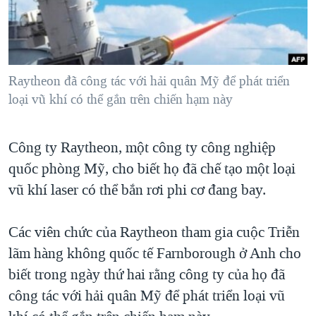
TẠI
VIDEO
"Tìm"
NGƯỜI VIỆT HẢI NGOẠI
HÀNH TRÌNH BẦU CỬ 2024
NGHE
ĐỜI SỐNG
MỘT NĂM CHIẾN TRANH TẠI DẢI GAZA
KINH TẾ
MẠNG XÃ HỘI
Raytheon đã công tác với hải quân Mỹ để phát triển
GIẢI MÃ VÀNH ĐAI & CON ĐƯỜNG
KHOA HỌC
loại vũ khí có thể gắn trên chiến hạm này
NGÀY TỊ NẠN THẾ GIỚI
SỨC KHOẺ
TRỊNH VĨNH BÌNH - NGƯỜI HẠ 'BÊN THẮNG CUỘC'
Ngôn ngữ khác
VĂN HOÁ
Công ty Raytheon, một công ty công nghiệp
GROUND ZERO – XƯA VÀ NAY
quốc phòng Mỹ, cho biết họ đã chế tạo một loại
THỂ THAO
CHI PHÍ CHIẾN TRANH AFGHANISTAN
vũ khí laser có thể bắn rơi phi cơ đang bay.
GIÁO DỤC
CÁC GIÁ TRỊ CỘNG HÒA Ở VIỆT NAM
Các viên chức của Raytheon tham gia cuộc Triễn
THƯỢNG ĐỈNH TRUMP-KIM TẠI VIỆT NAM
lãm hàng không quốc tế Farnborough ở Anh cho
TRỊNH VĨNH BÌNH VS. CHÍNH PHỦ VIỆT NAM
biết trong ngày thứ hai rằng công ty của họ đã
NGƯ DÂN VIỆT VÀ LÀN SÓNG TRỘM HẢI SÂM
công tác với hải quân Mỹ để phát triển loại vũ
BÊN KIA QUỐC LỘ: TIẾNG VỌNG TỪ NÔNG THÔN MỸ