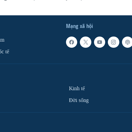
Mạng xã hội
am
ốc tế
Kinh tế
Ðời sống