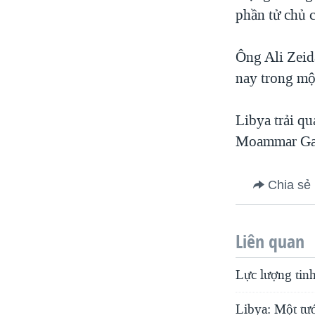
phần tử chủ 
Ông Ali Zeid
nay trong một
Libya trải q
Moammar Gadh
Chia sẻ
Liên quan
Lực lượng tin
Libya: Một tướ