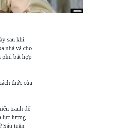
ày sau khi
òa nhà và cho
h phủ bất hợp
hách thức của
iến tranh để
a lực lượng
hứ Sáu tuần