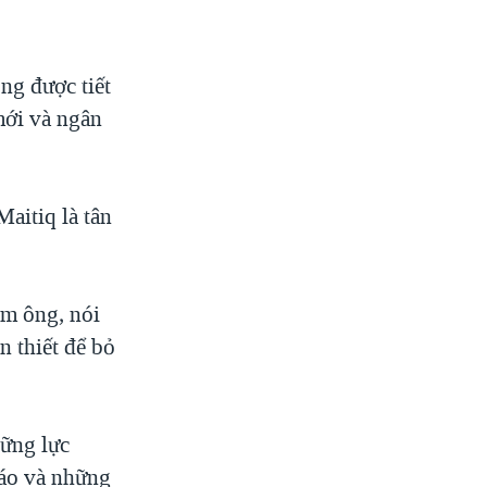
ng được tiết
mới và ngân
aitiq là tân
ệm ông, nói
n thiết để bỏ
hững lực
iáo và những