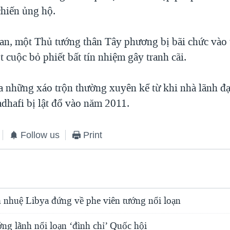
chiến ủng hộ.
an, một Thủ tướng thân Tây phương bị bãi chức vào
 cuộc bỏ phiết bất tín nhiệm gây tranh cãi.
ua những xáo trộn thường xuyên kể từ khi nhà lãnh đ
afi bị lật đổ vào năm 2011.
Follow us
Print
h nhuệ Libya đứng về phe viên tướng nổi loạn
ng lãnh nổi loạn ‘đình chỉ’ Quốc hội