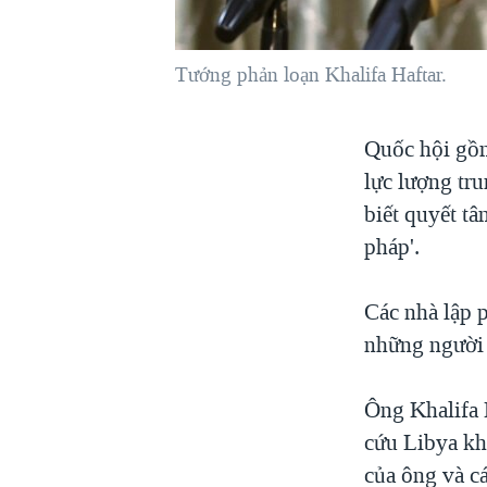
VIỆT NAM
NGƯ DÂN VIỆT VÀ LÀN SÓNG
Tướng phản loạn Khalifa Haftar.
TRỘM HẢI SÂM
BÊN KIA QUỐC LỘ: TIẾNG VỌNG
Quốc hội gồm
TỪ NÔNG THÔN MỸ
lực lượng tr
QUAN HỆ VIỆT MỸ
biết quyết tâ
pháp'.
Các nhà lập 
những người 
Ông Khalifa 
cứu Libya kh
của ông và cá