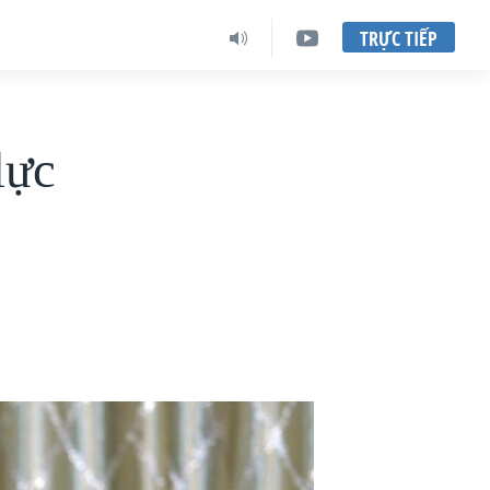
TRỰC TIẾP
lực