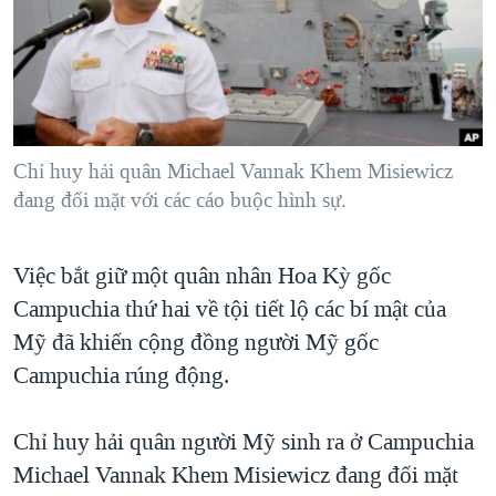
TẠI
VIDEO
"Tìm"
NGƯỜI VIỆT HẢI NGOẠI
HÀNH TRÌNH BẦU CỬ 2024
NGHE
ĐỜI SỐNG
MỘT NĂM CHIẾN TRANH TẠI DẢI GAZA
KINH TẾ
MẠNG XÃ HỘI
GIẢI MÃ VÀNH ĐAI & CON ĐƯỜNG
KHOA HỌC
NGÀY TỊ NẠN THẾ GIỚI
Chỉ huy hải quân Michael Vannak Khem Misiewicz
SỨC KHOẺ
đang đối mặt với các cáo buộc hình sự.
TRỊNH VĨNH BÌNH - NGƯỜI HẠ 'BÊN THẮNG CUỘC'
Ngôn ngữ khác
VĂN HOÁ
GROUND ZERO – XƯA VÀ NAY
THỂ THAO
Việc bắt giữ một quân nhân Hoa Kỳ gốc
CHI PHÍ CHIẾN TRANH AFGHANISTAN
GIÁO DỤC
Campuchia thứ hai về tội tiết lộ các bí mật của
CÁC GIÁ TRỊ CỘNG HÒA Ở VIỆT NAM
Mỹ đã khiến cộng đồng người Mỹ gốc
THƯỢNG ĐỈNH TRUMP-KIM TẠI VIỆT NAM
Campuchia rúng động.
TRỊNH VĨNH BÌNH VS. CHÍNH PHỦ VIỆT NAM
Chỉ huy hải quân người Mỹ sinh ra ở Campuchia
NGƯ DÂN VIỆT VÀ LÀN SÓNG TRỘM HẢI SÂM
Michael Vannak Khem Misiewicz đang đối mặt
BÊN KIA QUỐC LỘ: TIẾNG VỌNG TỪ NÔNG THÔN MỸ