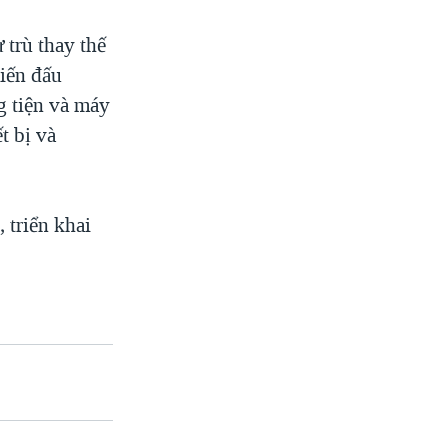
 trù thay thế
hiến đấu
g tiện và máy
t bị và
 triển khai