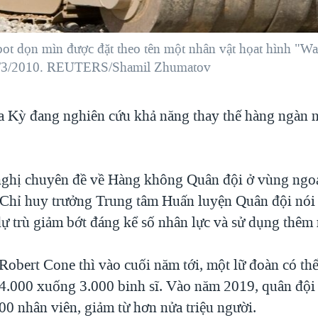
t dọn mìn được đặt theo tên một nhân vật họat hình "Wall-
10/3/2010. REUTERS/Shamil Zhumatov
 Kỳ đang nghiên cứu khả năng thay thế hàng ngàn 
nghị chuyên đề về Hàng không Quân đội ở vùng ngoạ
Chỉ huy trưởng Trung tâm Huấn luyện Quân đội nói
ự trù giảm bớt đáng kể số nhân lực và sử dụng thêm 
obert Cone thì vào cuối năm tới, một lữ đoàn có th
 4.000 xuống 3.000 binh sĩ. Vào năm 2019, quân đội c
00 nhân viên, giảm từ hơn nửa triệu người.