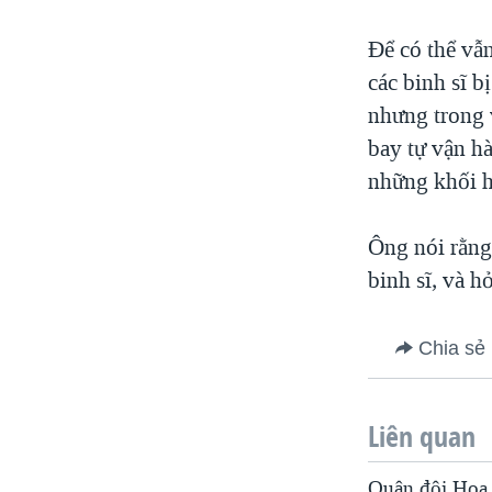
Để có thể vẫn
các binh sĩ b
nhưng trong 
bay tự vận h
những khối h
Ông nói rằng 
binh sĩ, và hỏ
Chia sẻ
Liên quan
Quân đội Hoa 