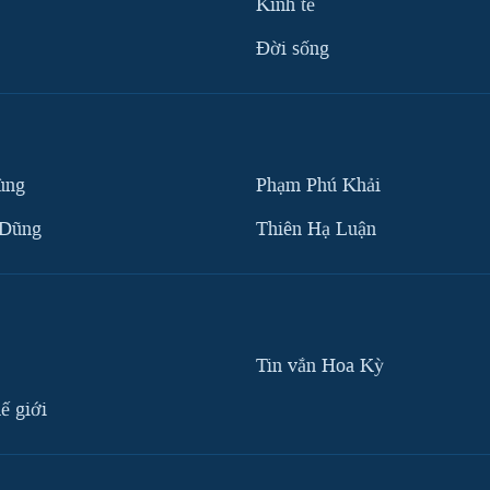
Kinh tế
Ðời sống
ùng
Phạm Phú Khải
 Dũng
Thiên Hạ Luận
Tin vắn Hoa Kỳ
ế giới