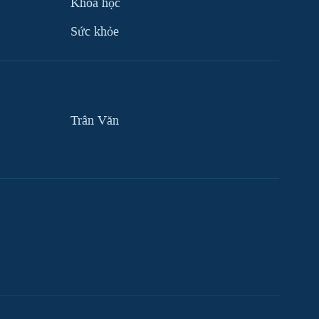
Khoa học
Sức khỏe
Trân Văn