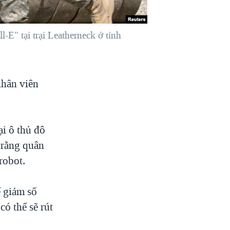
E" tại trại Leatherneck ở tỉnh
nhân viên
i ô thủ đô
 rằng quân
robot.
ể giảm số
ó thể sẽ rút