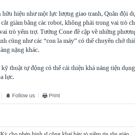
 hữu hiệu như một lực lượng giao tranh, Quân đội dự
ị cắt giảm bằng các robot, không phải trong vai trò c
vai trò yểm trợ. Tướng Cone đề cập về những phươn
ành cũng như các “con la máy” có thể chuyên chở thiế
àng nặng khác.
kỹ thuật tự động có thể cải thiện khả năng tiện dụng,
a lực.
Follow us
Print
Kỳ cho phép binh sĩ công khai bày tỏ niềm tin tôn giáo