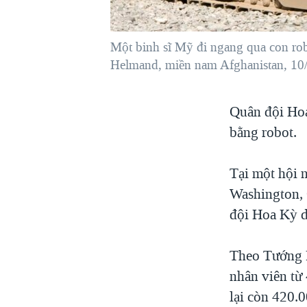
VIỆT NAM
NGƯ DÂN VIỆT VÀ LÀN SÓNG
Một binh sĩ Mỹ đi ngang qua con robo
TRỘM HẢI SÂM
Helmand, miền nam Afghanistan, 
BÊN KIA QUỐC LỘ: TIẾNG VỌNG
TỪ NÔNG THÔN MỸ
Quân đội Hoa
QUAN HỆ VIỆT MỸ
bằng robot.
Tại một hội 
Washington, 
đội Hoa Kỳ d
Theo Tướng R
nhân viên từ
lại còn 420.0