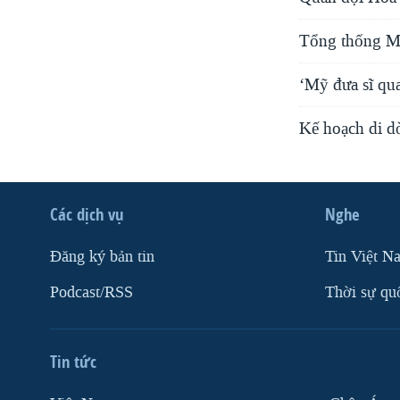
Tổng thống Mỹ
‘Mỹ đưa sĩ qu
Kế hoạch di d
Các dịch vụ
Nghe
Ðăng ký bản tin
Tin Việt N
Podcast/RSS
Thời sự qu
Tin tức