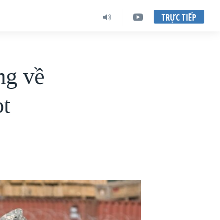
TRỰC TIẾP
ng về
ot