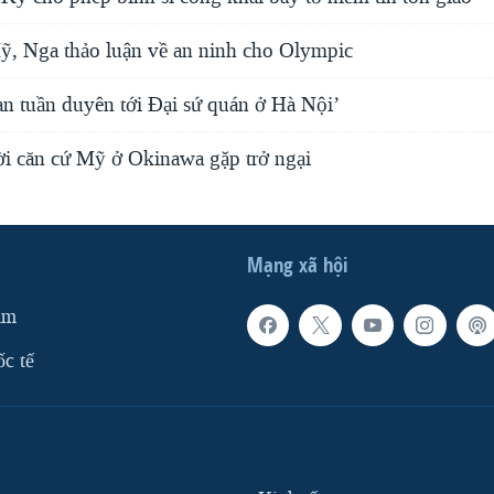
, Nga thảo luận về an ninh cho Olympic
an tuần duyên tới Ðại sứ quán ở Hà Nội’
ời căn cứ Mỹ ở Okinawa gặp trở ngại
Mạng xã hội
am
ốc tế