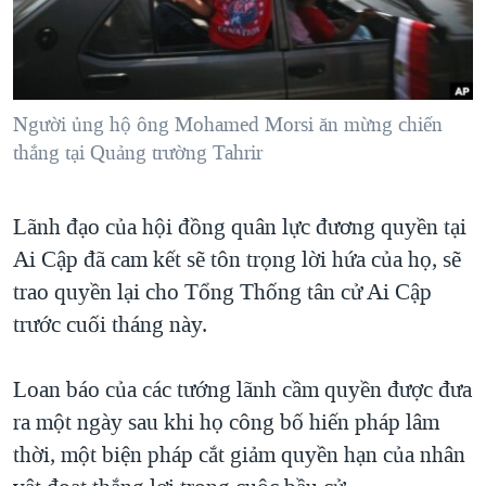
TẠI
VIDEO
"Tìm"
NGƯỜI VIỆT HẢI NGOẠI
HÀNH TRÌNH BẦU CỬ 2024
NGHE
ĐỜI SỐNG
MỘT NĂM CHIẾN TRANH TẠI DẢI GAZA
KINH TẾ
MẠNG XÃ HỘI
Người ủng hộ ông Mohamed Morsi ăn mừng chiến
GIẢI MÃ VÀNH ĐAI & CON ĐƯỜNG
KHOA HỌC
thắng tại Quảng trường Tahrir
NGÀY TỊ NẠN THẾ GIỚI
SỨC KHOẺ
TRỊNH VĨNH BÌNH - NGƯỜI HẠ 'BÊN THẮNG CUỘC'
Ngôn ngữ khác
VĂN HOÁ
Lãnh đạo của hội đồng quân lực đương quyền tại
GROUND ZERO – XƯA VÀ NAY
Ai Cập đã cam kết sẽ tôn trọng lời hứa của họ, sẽ
THỂ THAO
CHI PHÍ CHIẾN TRANH AFGHANISTAN
trao quyền lại cho Tổng Thống tân cử Ai Cập
GIÁO DỤC
CÁC GIÁ TRỊ CỘNG HÒA Ở VIỆT NAM
trước cuối tháng này.
THƯỢNG ĐỈNH TRUMP-KIM TẠI VIỆT NAM
Loan báo của các tướng lãnh cầm quyền được đưa
TRỊNH VĨNH BÌNH VS. CHÍNH PHỦ VIỆT NAM
ra một ngày sau khi họ công bố hiến pháp lâm
NGƯ DÂN VIỆT VÀ LÀN SÓNG TRỘM HẢI SÂM
thời, một biện pháp cắt giảm quyền hạn của nhân
BÊN KIA QUỐC LỘ: TIẾNG VỌNG TỪ NÔNG THÔN MỸ