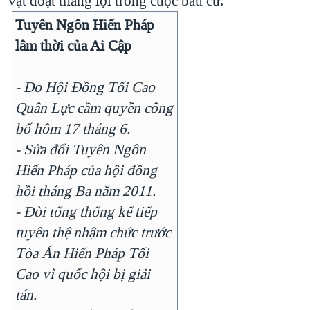
vật đoạt thắng lợi trong cuộc bầu cử.
QUAN HỆ VIỆT MỸ
Tuyên Ngôn Hiến Pháp
lâm thời của Ai Cập
- Do Hội Đồng Tối Cao
Quân Lực cầm quyền công
bố hôm 17 tháng 6.
- Sửa đổi Tuyên Ngôn
Hiến Pháp của hội đồng
hồi tháng Ba năm 2011.
- Đòi tổng thống kế tiếp
tuyên thệ nhậm chức trước
Tòa Án Hiến Pháp Tối
Cao vì quốc hội bị giải
tán.