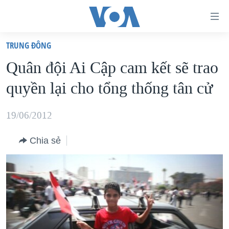
Đường
dẫn
TRUNG ÐÔNG
truy
TRANG CHỦ
Quân đội Ai Cập cam kết sẽ trao
cập
VIỆT NAM
quyền lại cho tổng thống tân cử
Tới
HOA KỲ
nội
BIỂN ĐÔNG
19/06/2012
dung
THẾ GIỚI
chính
Chia sẻ
BLOG
Tới
điều
DIỄN ĐÀN
hướng
MỤC
chính
CHUYÊN ĐỀ
TỰ DO BÁO CHÍ
Đi
HỌC TIẾNG ANH
VẠCH TRẦN TIN GIẢ
CHIẾN TRANH THƯƠNG MẠI CỦA MỸ: QUÁ KHỨ VÀ HIỆN
tới