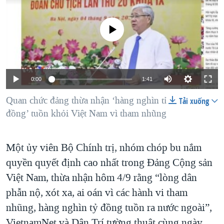
TẠI
VIDEO
"Tìm"
NGƯỜI VIỆT HẢI NGOẠI
HÀNH TRÌNH BẦU CỬ 2024
NGHE
No media source currently available
ĐỜI SỐNG
MỘT NĂM CHIẾN TRANH TẠI DẢI GAZA
KINH TẾ
MẠNG XÃ HỘI
GIẢI MÃ VÀNH ĐAI & CON ĐƯỜNG
KHOA HỌC
NGÀY TỊ NẠN THẾ GIỚI
0:00
1:41
SỨC KHOẺ
TRỊNH VĨNH BÌNH - NGƯỜI HẠ 'BÊN THẮNG CUỘC'
Quan chức đảng thừa nhận ‘hàng nghìn tỉ
Tải xuống
Ngôn ngữ khác
VĂN HOÁ
GROUND ZERO – XƯA VÀ NAY
đồng’ tuồn khỏi Việt Nam vì tham nhũng
THỂ THAO
CHI PHÍ CHIẾN TRANH AFGHANISTAN
GIÁO DỤC
Một ủy viên Bộ Chính trị, nhóm chóp bu nắm
CÁC GIÁ TRỊ CỘNG HÒA Ở VIỆT NAM
quyền quyết định cao nhất trong Đảng Cộng sản
THƯỢNG ĐỈNH TRUMP-KIM TẠI VIỆT NAM
Việt Nam, thừa nhận hôm 4/9 rằng “lòng dân
TRỊNH VĨNH BÌNH VS. CHÍNH PHỦ VIỆT NAM
phẫn nộ, xót xa, ai oán vì các hành vi tham
NGƯ DÂN VIỆT VÀ LÀN SÓNG TRỘM HẢI SÂM
nhũng, hàng nghìn tỷ đồng tuồn ra nước ngoài”,
BÊN KIA QUỐC LỘ: TIẾNG VỌNG TỪ NÔNG THÔN MỸ
VietnamNet và Dân Trí tường thuật cùng ngày.