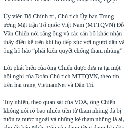
QUAN HỆ VIỆT MỸ
Ủy viên Bộ Chính trị, Chủ tịch Ủy ban Trung
ương Mặt trận Tổ quốc Việt Nam (MTTQVN) Đỗ
Văn Chiến nói rằng ông và các cán bộ khác nhận
thấy điều kể trên khi họ tiếp xúc với người dân và
ông hô hào “phải kiên quyết chống tham nhũng”.
Lời phát biểu của ông Chiến được đưa ra tại một
hội nghị của Đoàn Chủ tịch MTTQVN, theo tin
trên hai trang VietnamNet và Dân Trí.
Tuy nhiên, theo quan sát của VOA, ông Chiến
không nói rõ bao nhiêu tiền từ tham nhũng đã bị
tuồn ra nước ngoài và những kẻ tham nhũng là ai,
cho dù báo Nhân Dân của đảng từng đăng bài đặc