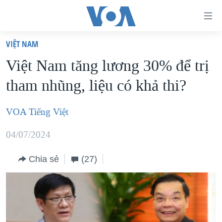
Đường
dẫn
VIỆT NAM
truy
TRANG CHỦ
Việt Nam tăng lương 30% để trị
cập
VIỆT NAM
tham nhũng, liệu có khả thi?
Tới
HOA KỲ
nội
BIỂN ĐÔNG
VOA Tiếng Việt
dung
THẾ GIỚI
chính
04/07/2024
BLOG
Tới
điều
Chia sẻ
(27)
DIỄN ĐÀN
hướng
MỤC
chính
CHUYÊN ĐỀ
TỰ DO BÁO CHÍ
Đi
HỌC TIẾNG ANH
VẠCH TRẦN TIN GIẢ
CHIẾN TRANH THƯƠNG MẠI CỦA MỸ: QUÁ KHỨ VÀ HIỆN
tới