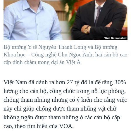
TẠI
VIDEO
"Tìm"
NGƯỜI VIỆT HẢI NGOẠI
HÀNH TRÌNH BẦU CỬ 2024
NGHE
ĐỜI SỐNG
MỘT NĂM CHIẾN TRANH TẠI DẢI GAZA
KINH TẾ
MẠNG XÃ HỘI
GIẢI MÃ VÀNH ĐAI & CON ĐƯỜNG
KHOA HỌC
NGÀY TỊ NẠN THẾ GIỚI
Bộ trưởng Y tế Nguyễn Thanh Long và Bộ trưởng
SỨC KHOẺ
Khoa học – Công nghệ Chu Ngọc Anh, hai cán bộ cao
TRỊNH VĨNH BÌNH - NGƯỜI HẠ 'BÊN THẮNG CUỘC'
Ngôn ngữ khác
VĂN HOÁ
cấp dính chàm trong đại án Việt Á
GROUND ZERO – XƯA VÀ NAY
THỂ THAO
CHI PHÍ CHIẾN TRANH AFGHANISTAN
GIÁO DỤC
Việt Nam đã dành ra hơn 27 tỷ đô la để tăng 30%
CÁC GIÁ TRỊ CỘNG HÒA Ở VIỆT NAM
lương cho cán bộ, công chức trong nỗ lực phòng,
THƯỢNG ĐỈNH TRUMP-KIM TẠI VIỆT NAM
chống tham nhũng nhưng có ý kiến cho rằng việc
TRỊNH VĨNH BÌNH VS. CHÍNH PHỦ VIỆT NAM
này chỉ giúp chống được tham nhũng vặt chứ
không ngăn được tham nhũng ở các cán bộ cấp
NGƯ DÂN VIỆT VÀ LÀN SÓNG TRỘM HẢI SÂM
cao, theo tìm hiểu của VOA.
BÊN KIA QUỐC LỘ: TIẾNG VỌNG TỪ NÔNG THÔN MỸ