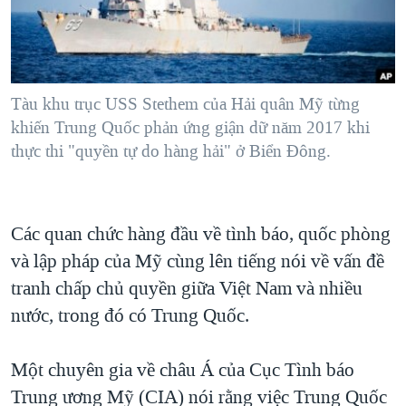
TẠI
VIDEO
"Tìm"
NGƯỜI VIỆT HẢI NGOẠI
HÀNH TRÌNH BẦU CỬ 2024
NGHE
ĐỜI SỐNG
MỘT NĂM CHIẾN TRANH TẠI DẢI GAZA
KINH TẾ
MẠNG XÃ HỘI
Tàu khu trục USS Stethem của Hải quân Mỹ từng
GIẢI MÃ VÀNH ĐAI & CON ĐƯỜNG
KHOA HỌC
khiến Trung Quốc phản ứng giận dữ năm 2017 khi
NGÀY TỊ NẠN THẾ GIỚI
thực thi "quyền tự do hàng hải" ở Biển Đông.
SỨC KHOẺ
TRỊNH VĨNH BÌNH - NGƯỜI HẠ 'BÊN THẮNG CUỘC'
Ngôn ngữ khác
VĂN HOÁ
GROUND ZERO – XƯA VÀ NAY
THỂ THAO
Các quan chức hàng đầu về tình báo, quốc phòng
CHI PHÍ CHIẾN TRANH AFGHANISTAN
GIÁO DỤC
và lập pháp của Mỹ cùng lên tiếng nói về vấn đề
CÁC GIÁ TRỊ CỘNG HÒA Ở VIỆT NAM
tranh chấp chủ quyền giữa Việt Nam và nhiều
THƯỢNG ĐỈNH TRUMP-KIM TẠI VIỆT NAM
nước, trong đó có Trung Quốc.
TRỊNH VĨNH BÌNH VS. CHÍNH PHỦ VIỆT NAM
NGƯ DÂN VIỆT VÀ LÀN SÓNG TRỘM HẢI SÂM
Một chuyên gia về châu Á của Cục Tình báo
Trung ương Mỹ (CIA) nói rằng việc Trung Quốc
BÊN KIA QUỐC LỘ: TIẾNG VỌNG TỪ NÔNG THÔN MỸ