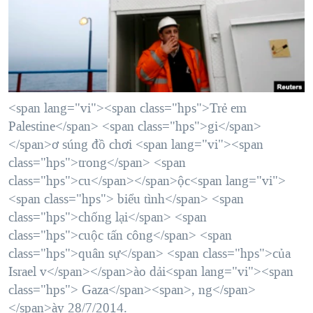
TẠI
VIDEO
"Tìm"
NGƯỜI VIỆT HẢI NGOẠI
HÀNH TRÌNH BẦU CỬ 2024
NGHE
ĐỜI SỐNG
MỘT NĂM CHIẾN TRANH TẠI DẢI GAZA
KINH TẾ
MẠNG XÃ HỘI
GIẢI MÃ VÀNH ĐAI & CON ĐƯỜNG
KHOA HỌC
NGÀY TỊ NẠN THẾ GIỚI
<span lang="vi"><span class="hps">Trẻ em
SỨC KHOẺ
Palestine</span> <span class="hps">gi</span>
TRỊNH VĨNH BÌNH - NGƯỜI HẠ 'BÊN THẮNG CUỘC'
Ngôn ngữ khác
VĂN HOÁ
</span>ơ súng đồ chơi <span lang="vi"><span
GROUND ZERO – XƯA VÀ NAY
class="hps">trong</span> <span
THỂ THAO
class="hps">cu</span></span>ộc<span lang="vi">
CHI PHÍ CHIẾN TRANH AFGHANISTAN
GIÁO DỤC
<span class="hps"> biểu tình</span> <span
CÁC GIÁ TRỊ CỘNG HÒA Ở VIỆT NAM
class="hps">chống lại</span> <span
THƯỢNG ĐỈNH TRUMP-KIM TẠI VIỆT NAM
class="hps">cuộc tấn công</span> <span
class="hps">quân sự</span> <span class="hps">của
TRỊNH VĨNH BÌNH VS. CHÍNH PHỦ VIỆT NAM
Israel v</span></span>ào dải<span lang="vi"><span
NGƯ DÂN VIỆT VÀ LÀN SÓNG TRỘM HẢI SÂM
class="hps"> Gaza</span><span>, ng</span>
BÊN KIA QUỐC LỘ: TIẾNG VỌNG TỪ NÔNG THÔN MỸ
</span>ày 28/7/2014.