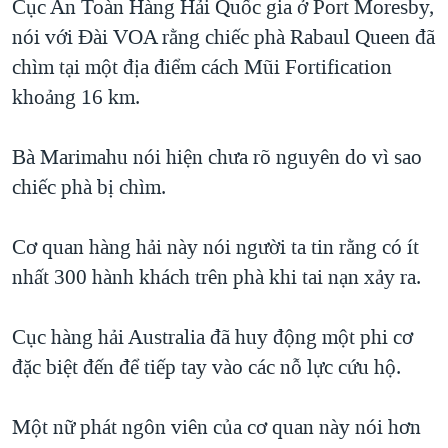
Cục An Toàn Hàng Hải Quốc gia ở Port Moresby,
QUAN HỆ VIỆT MỸ
nói với Đài VOA rằng chiếc phà Rabaul Queen đã
chìm tại một địa điểm cách Mũi Fortification
khoảng 16 km.
Bà Marimahu nói hiện chưa rõ nguyên do vì sao
chiếc phà bị chìm.
Cơ quan hàng hải này nói người ta tin rằng có ít
nhất 300 hành khách trên phà khi tai nạn xảy ra.
Cục hàng hải Australia đã huy động một phi cơ
đặc biệt đến để tiếp tay vào các nỗ lực cứu hộ.
Một nữ phát ngôn viên của cơ quan này nói hơn