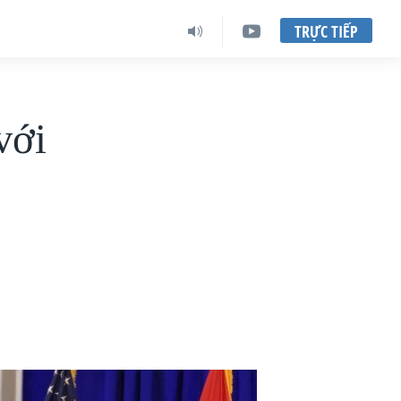
TRỰC TIẾP
với