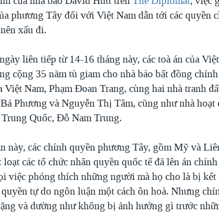
nh của nhà báo David Hutt trên
The Diplomat
, việc 
ủa phương Tây đối với Việt Nam dẫn tới các quyền ch
nên xấu đi.
ngày liên tiếp từ 14-16 tháng này, các toà án của Vi
ổng cộng 35 năm tù giam cho nhà báo bất đồng chính
a Việt Nam, Phạm Đoan Trang, cùng hai nhà tranh đấ
h Bá Phương và Nguyễn Thị Tâm, cũng như nhà hoạt
 Trung Quốc, Đỗ Nam Trung.
án này, các chính quyền phương Tây, gồm Mỹ và Liê
 loạt các tổ chức nhân quyền quốc tế đã lên án chín
i việc phóng thích những người mà họ cho là bị kết á
c quyền tự do ngôn luận một cách ôn hoà. Nhưng chí
ặng và dường như không bị ảnh hưởng gì trước nhữn