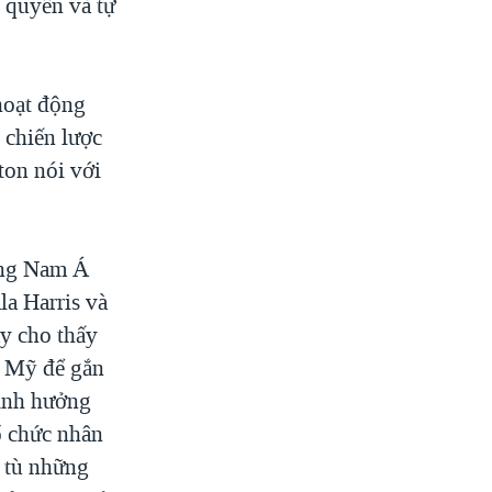
 quyền và tự
hoạt động
 chiến lược
on nói với
ông Nam Á
a Harris và
y cho thấy
a Mỹ để gắn
 ảnh hưởng
ổ chức nhân
ỏ tù những