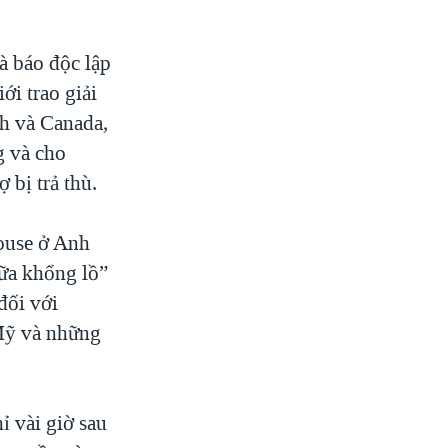
à báo độc lập
i trao giải
h và Canada,
g và cho
bị trả thù.
ouse ở Anh
iữa khổng lồ”
đối với
Mỹ và những
 vài giờ sau