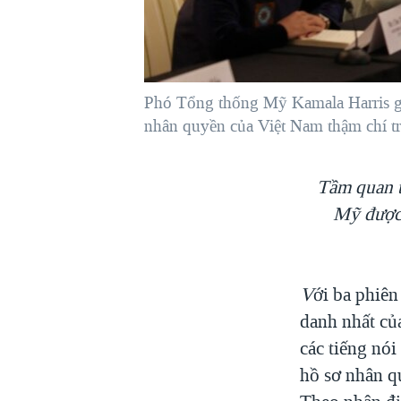
VIỆT NAM
NGƯ DÂN VIỆT VÀ LÀN SÓNG
TRỘM HẢI SÂM
Phó Tổng thống Mỹ Kamala Harris gặ
BÊN KIA QUỐC LỘ: TIẾNG VỌNG
TỪ NÔNG THÔN MỸ
nhân quyền của Việt Nam thậm chí tr
QUAN HỆ VIỆT MỸ
Tầm quan t
Mỹ được 
V
ới ba phiên
danh nhất củ
các tiếng nó
hồ sơ nhân qu