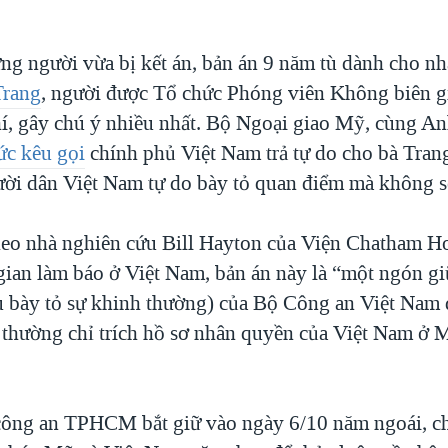
ng người vừa bị kết án, bản án 9 năm tù dành cho nh
Trang
, người được Tổ chức Phóng viên Không biên giớ
í, gây chú ý nhiều nhất. Bộ Ngoại giao Mỹ, cùng An
ức kêu gọi
chính phủ Việt Nam trả tự do cho bà Tran
ời dân Việt Nam tự do bày tỏ quan điểm mà không sợ 
heo nhà nghiên cứu Bill Hayton của Viện Chatham H
 gian làm báo ở Việt Nam, bản án này là “một ngón g
tĩu bày tỏ sự khinh thường) của Bộ Công an Việt Nam 
thường chỉ trích hồ sơ nhân quyền của Việt Nam ở 
công an TPHCM bắt giữ vào ngày 6/10 năm ngoái, chỉ