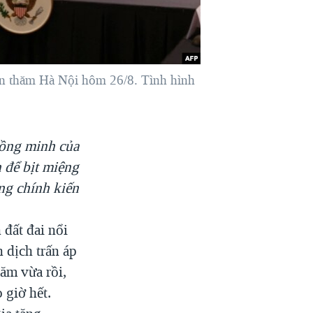
ến thăm Hà Nội hôm 26/8. Tình hình
đồng minh của
 để bịt miệng
ng chính kiến
 đất đai nổi
 dịch trấn áp
ăm vừa rồi,
 giờ hết.