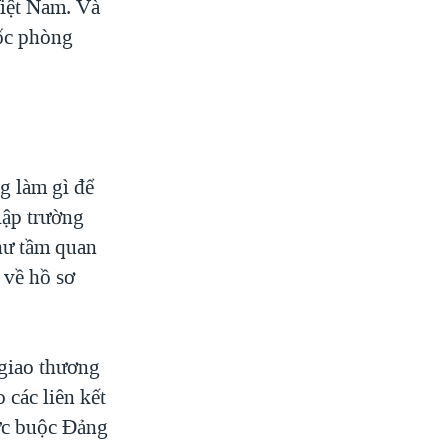
Việt Nam. Và
uốc phòng
g làm gì để
lập trường
hư tầm quan
 về hồ sơ
giao thương
các liên kết
lực buộc Đảng