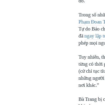
đó.
Trong số nhữ
Phạm Đoan 
Tự do Báo ch
đã
ngay lập t
phép mọi ngư
Tuy nhiên, t
từng có thời
(cử chỉ tục 
những người 
nơi khác.”
Bà Trang bị 