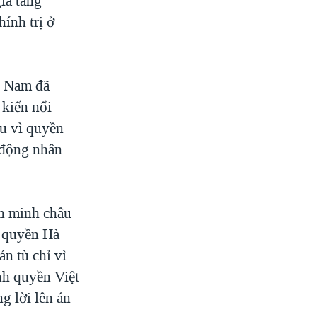
gia tăng
ính trị ở
ệt Nam đã
 kiến nổi
u vì quyền
 động nhân
n minh châu
h quyền Hà
n tù chỉ vì
nh quyền Việt
g lời lên án