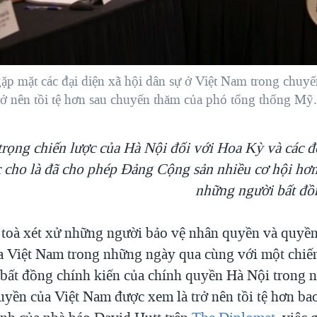
p mặt các đại diện xã hội dân sự ở Việt Nam trong chuy
ở nên tồi tệ hơn sau chuyến thăm của phó tổng thống Mỹ.
rọng chiến lược của Hà Nội đối với Hoa Kỳ và các 
cho là đã cho phép Đảng Cộng sản nhiều cơ hội hơn
những người bất đồ
 toà xét xử những người bảo vệ nhân quyền và quyền
a Việt Nam trong những ngày qua cùng với một chiến
i bất đồng chính kiến của chính quyền Hà Nội trong n
yền của Việt Nam được xem là trở nên tồi tệ hơn bao