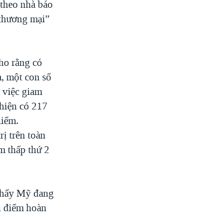
 theo nhà báo
 thương mại”
ho rằng có
, một con số
 việc giam
hiện có 217
hiểm.
ị trên toàn
m thấp thứ 2
 thấy Mỹ đang
n điểm hoàn