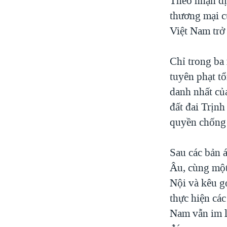
Theo nhận đị
thương mại c
Việt Nam trở 
Chỉ trong ba 
tuyên phạt t
danh nhất củ
đất đai Trịn
quyền chống
Sau các bản 
Âu, cùng một
Nội và kêu gọ
thực hiện cá
Nam vẫn im l