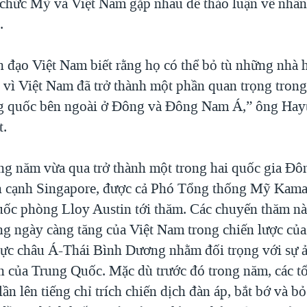
 chức Mỹ và Việt Nam gặp nhau để thảo luận về nhân
.
h đạo Việt Nam biết rằng họ có thể bỏ tù những nhà 
 vì Việt Nam đã trở thành một phần quan trọng trong
g quốc bên ngoài ở Đông và Đông Nam Á,” ông Hayt
t.
ng năm vừa qua trở thành một trong hai quốc gia Đ
n cạnh Singapore, được cả Phó Tổng thống Mỹ Kamal
ốc phòng Lloy Austin tới thăm. Các chuyến thăm nà
ng ngày càng tăng của Việt Nam trong chiến lược củ
vực châu Á-Thái Bình Dương nhằm đối trọng với sự
n của Trung Quốc. Mặc dù trước đó trong năm, các t
ần lên tiếng chỉ trích chiến dịch đàn áp, bắt bớ và b