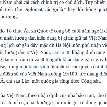
t Nam phải cải cách chính trị có chủ đích. Tuy nhiên
nh trên The Diplomat, cái gọi là “thay đổi thông qua
tác dụng.
do Tổ chức Ân xá Quốc tế công bố cuối năm ngoái c
ù nhân lương tâm hiện đang bị giam giữ tại Việt Nam
rong lịch sử gần đây, mặc dù Hà Nội luôn phủ nhận về
hân lương tâm ở Việt Nam.
Dự án 88
khẳng định rằng 
g đang bị cầm tù và 306 người khác đang gặp nguy 
se, trong một
khảo sát
mới nhất về các quyền chính tr
 hạ điểm số của Việt Nam xuống 19/100, tức thang điể
, chỉ sau Lào, một quốc gia cũng theo Cộng sản.
ủa Việt Nam, theo nhận định của nhà báo Hutt, cho
t cách tiếp cận hai hướng. Các quốc gia có đồng qua