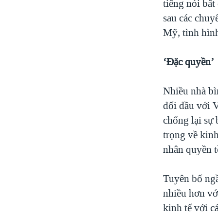
tiếng nói bấ
sau các chuy
Mỹ, tình hìn
‘Đặc quyền’
Nhiều nhà bì
đối đầu với V
chống lại sự
trọng về kinh
nhân quyền t
Tuyên bố ngầ
nhiều hơn vớ
kinh tế với c