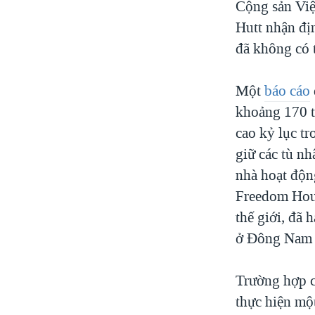
Cộng sản Việ
Hutt nhận đị
đã không có 
Một
báo cáo
khoảng 170 t
cao kỷ lục t
giữ các tù n
nhà hoạt độn
Freedom Hou
thế giới, đã
ở Đông Nam Á
Trường hợp c
thực hiện mộ