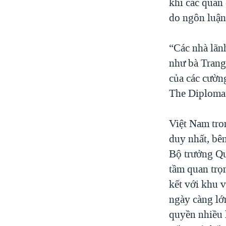
khi các quan
do ngôn luận
“Các nhà lãn
như bà Trang
của các cườn
The Diploma
Việt Nam tro
duy nhất, bê
Bộ trưởng Qu
tầm quan trọ
kết với khu 
ngày càng lớ
quyền nhiều l