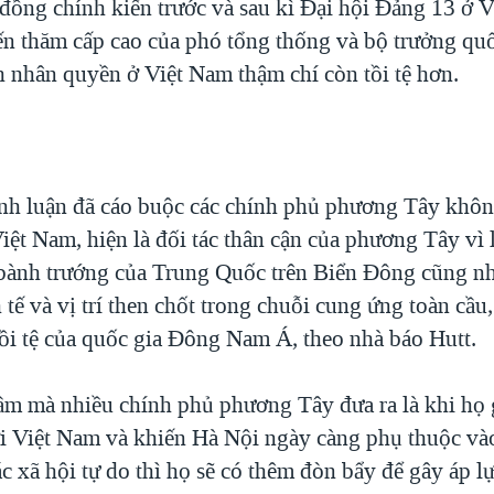
t đồng chính kiến trước và sau kì Đại hội Đảng 13 ở 
ến thăm cấp cao của phó tổng thống và bộ trưởng q
h nhân quyền ở Việt Nam thậm chí còn tồi tệ hơn.
nh luận đã cáo buộc các chính phủ phương Tây khôn
iệt Nam, hiện là đối tác thân cận của phương Tây vì 
 bành trướng của Trung Quốc trên Biển Đông cũng n
 tế và vị trí then chốt trong chuỗi cung ứng toàn cầu,
ồi tệ của quốc gia Đông Nam Á, theo nhà báo Hutt.
m mà nhiều chính phủ phương Tây đưa ra là khi họ 
i Việt Nam và khiến Hà Nội ngày càng phụ thuộc vào 
ác xã hội tự do thì họ sẽ có thêm đòn bẩy để gây áp 