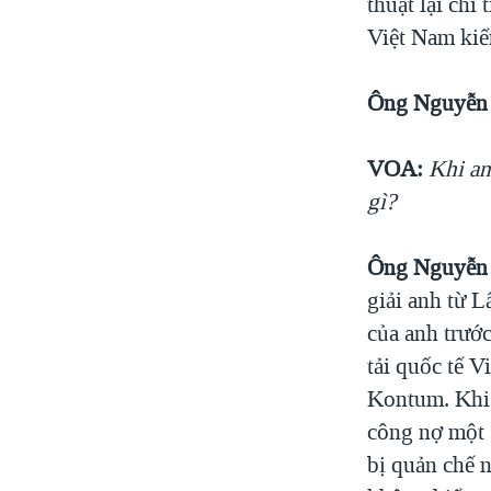
thuật lại chi
Việt Nam kiể
Ông Nguyễn 
VOA:
Khi an
gì?
Ông Nguyễn 
giải anh từ 
của anh trước
tải quốc tế V
Kontum. Khi t
công nợ một s
bị quản chế n