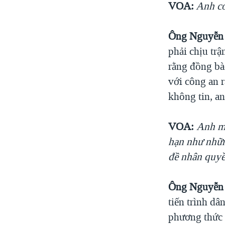
VOA:
Anh có
Ông Nguyễn 
phải chịu trậ
rằng đồng bà
với công an r
không tin, a
VOA:
Anh mu
hạn như nhữn
đề nhân quy
Ông Nguyễn 
tiến trình dâ
phương thức 