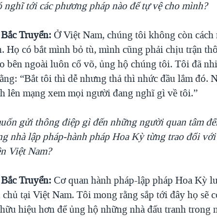
 nghĩ tới các phương pháp nào để tự vệ cho mình?
Bắc Truyển:
Ở Việt Nam, chúng tôi không còn cách 
n. Họ có bắt mình bỏ tù, mình cũng phải chịu trận thô
o bên ngoài luôn cổ võ, ủng hộ chúng tôi. Tôi đã nhi
ằng: “Bắt tôi thì dễ nhưng thả thì nhức đầu lắm đó. 
nh lên mạng xem mọi người đang nghĩ gì về tôi.”
ốn gửi thông điệp gì đến những người quan tâm đế
g nhà lập pháp-hành pháp Hoa Kỳ từng trao đổi với
ền Việt Nam?
Bắc Truyển:
Cơ quan hành pháp-lập pháp Hoa Kỳ l
n chủ tại Việt Nam. Tôi mong rằng sắp tới đây họ sẽ 
hữu hiệu hơn để ủng hộ những nhà đấu tranh trong 