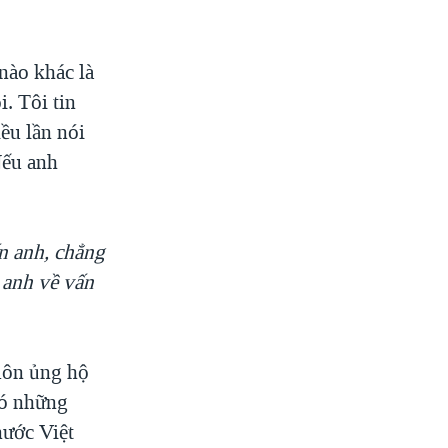
nào khác là
i. Tôi tin
ều lần nói
Nếu anh
n anh, chẳng
 anh về vấn
uôn ủng hộ
có những
nước Việt