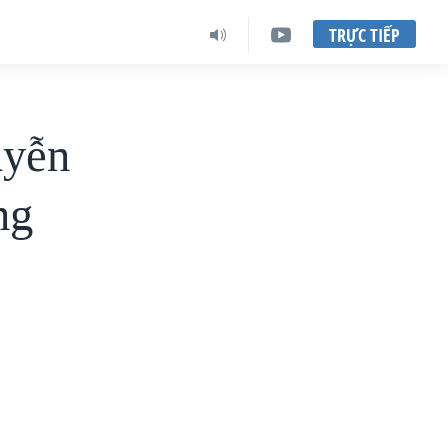
TRỰC TIẾP
uyễn
ng