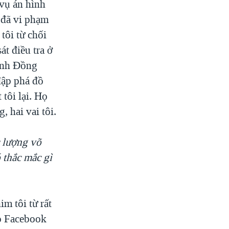
 vụ án hình
h đã vi phạm
tôi từ chối
át điều tra ở
ỉnh Đồng
đập phá đồ
 tôi lại. Họ
 hai vai tôi.
c lượng võ
 thắc mắc gì
m tôi từ rất
ào Facebook