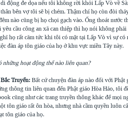
i di động đe dọa nếu tôi không rời khỏi Lấp Vò về Sà
thân bên vợ tôi sẽ bị chém. Thậm chí họ còn đòi thả
đêm nào cũng bị họ chọi gạch vào. Ống thoát nước th
i yêu cầu công an xã can thiệp thì họ nói không phải
ghĩ họ rất căm tức khi tôi có mặt tại Lấp Vò vì sự có 
iệc đàn áp tôn giáo của họ ở khu vực miền Tây này.
 những hoạt động thế nào liên quan?
Bắc Truyển:
Bất cứ chuyện đàn áp nào đối với Phật
ng thông tin liên quan đến Phật giáo Hòa Hảo, tôi đ
book cũng như các trang truyền thông khác để mọi n
một tôn giáo rất ôn hòa, nhưng nhà cầm quyền luôn c
t tôn giáo của họ.