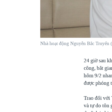
VIỆT NAM
NGƯ DÂN VIỆT VÀ LÀN SÓNG
TRỘM HẢI SÂM
BÊN KIA QUỐC LỘ: TIẾNG VỌNG
TỪ NÔNG THÔN MỸ
QUAN HỆ VIỆT MỸ
Nhà hoạt động Nguyễn Bắc Truyển (ph
24 giờ sau kh
công, bắt gi
hôm 9/2 nhan
được phóng t
Trao đổi với
và tự do tôn