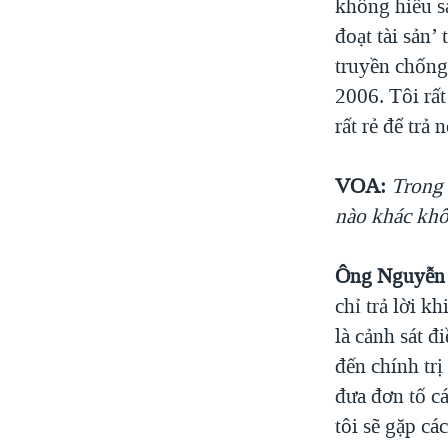
không hiểu s
đoạt tài sản’
truyền chống
2006. Tôi rất
rất rẻ để trả
VOA:
Trong 
nào khác khô
Ông Nguyễn 
chỉ trả lời kh
là cảnh sát đ
đến chính trị
đưa đơn tố cá
tôi sẽ gặp cá