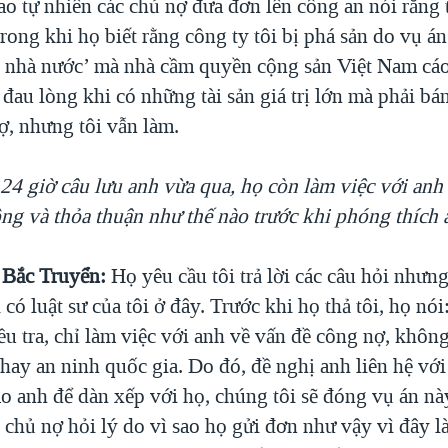
ao tự nhiên các chủ nợ đưa đơn lên công an nói rằng 
 trong khi họ biết rằng công ty tôi bị phá sản do vụ á
 nhà nước’ mà nhà cầm quyền cộng sản Việt Nam cáo
 đau lòng khi có những tài sản giá trị lớn mà phải bán
 nợ, nhưng tôi vẫn làm.
24 giờ câu lưu anh vừa qua, họ còn làm việc với anh
ng và thỏa thuận như thế nào trước khi phóng thích 
Bắc Truyển:
Họ yêu cầu tôi trả lời các câu hỏi nhưng 
i có luật sư của tôi ở đây. Trước khi họ thả tôi, họ nó
iều tra, chỉ làm việc với anh về vấn đề công nợ, khôn
 hay an ninh quốc gia. Do đó, đề nghị anh liên hệ với
o anh để dàn xếp với họ, chúng tôi sẽ đóng vụ án này
c chủ nợ hỏi lý do vì sao họ gửi đơn như vậy vì đây l