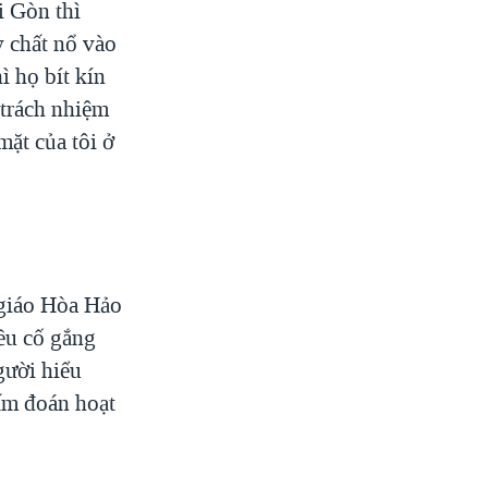
i Gòn thì
y chất nổ vào
ì họ bít kín
 trách nhiệm
mặt của tôi ở
 giáo Hòa Hảo
ều cố gắng
gười hiểu
ấm đoán hoạt