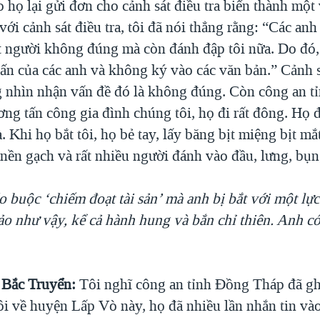
ao họ lại gửi đơn cho cảnh sát điều tra biến thành một
với cảnh sát điều tra, tôi đã nói thẳng rằng: “Các an
ắt người không đúng mà còn đánh đập tôi nữa. Do đó, 
vấn của các anh và không ký vào các văn bản.” Cảnh s
 nhìn nhận vấn đề đó là không đúng. Còn công an t
ơng tấn công gia đình chúng tôi, họ đi rất đông. Họ 
. Khi họ bắt tôi, họ bẻ tay, lấy băng bịt miệng bịt mắt
nền gạch và rất nhiều người đánh vào đầu, lưng, bụng,
o buộc ‘chiếm đoạt tài sản’ mà anh bị bắt với một lự
ảo như vậy, kể cả hành hung và bắn chỉ thiên. Anh có
Bắc Truyển:
Tôi nghĩ công an tỉnh Đồng Tháp đã ghi
 tôi về huyện Lấp Vò này, họ đã nhiều lần nhắn tin v