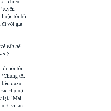
tôi ‘chiếm
n ‘tuyên
 buộc tôi hồi
 đi với giá
 về vấn đề
anh?
tôi nói tôi
i: ‘Chúng tôi
g liên quan
 các chủ nợ
 lại.” Mai
à một vụ án