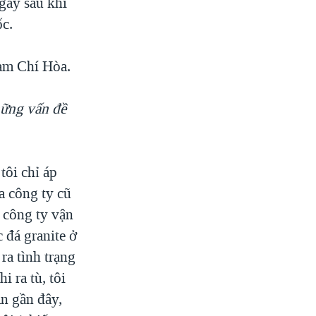
ngày sau khi
c.
iam Chí Hòa.
hững vấn đề
tôi chỉ áp
a công ty cũ
c công ty vận
 đá granite ở
ra tình trạng
 ra tù, tôi
an gần đây,