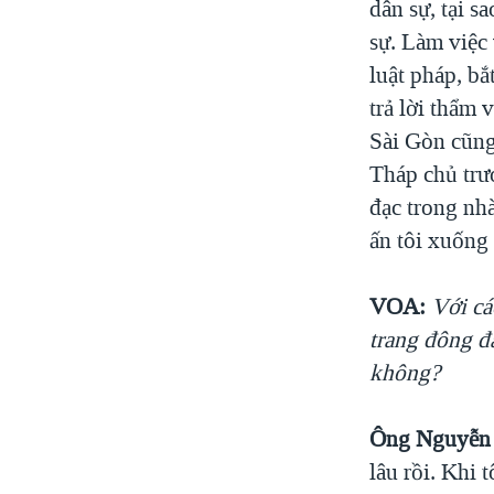
dân sự, tại s
sự. Làm việc 
luật pháp, b
trả lời thẩm 
Sài Gòn cũng
Tháp chủ trư
đạc trong nhà
ấn tôi xuống 
VOA:
Với cá
trang đông đ
không?
Ông Nguyễn 
lâu rồi. Khi