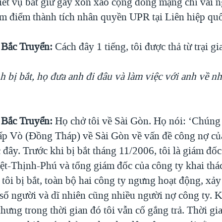
 tiết vụ bắt giữ gây xôn xao cộng đồng mạng chỉ vài 
m điểm thành tích nhân quyền UPR tại Liên hiệp quố
Bắc Truyển:
Cách đây 1 tiếng, tôi được thả từ trại g
h bị bắt, họ đưa anh đi đâu và làm việc với anh về n
Bắc Truyển:
Họ chở tôi về Sài Gòn. Họ nói: ‘Chúng 
Lấp Vò (Đồng Tháp) về Sài Gòn về vấn đề công nợ củ
 đây. Trước khi bị bắt tháng 11/2006, tôi là giám đố
iệt-Thịnh-Phú và tổng giám đốc của công ty khai thác
ôi bị bắt, toàn bộ hai công ty ngưng hoạt động, xảy 
ố người và dĩ nhiên cũng nhiều người nợ công ty. Khi
hưng trong thời gian đó tôi vẫn cố gắng trả. Thời gi