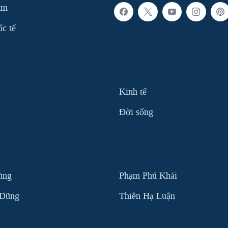
am
ốc tế
Kinh tế
Ðời sống
ùng
Phạm Phú Khải
 Dũng
Thiên Hạ Luận