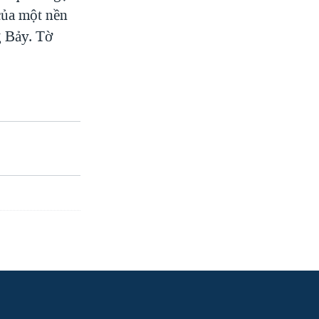
của một nền
g Bảy. Tờ