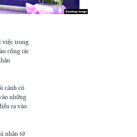
 việc trong
ào công tác
nhân
ối cảnh có
 vào những
diễn ra vào
hủ nhân tờ