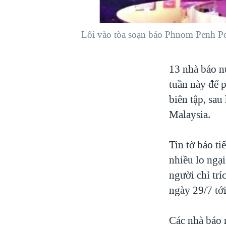
VIỆT NAM
NGƯ DÂN VIỆT VÀ LÀN SÓNG
Lối vào tòa soạn báo Phnom Penh Po
TRỘM HẢI SÂM
BÊN KIA QUỐC LỘ: TIẾNG VỌNG
13 nhà báo n
TỪ NÔNG THÔN MỸ
tuần này để 
QUAN HỆ VIỆT MỸ
biên tập, sa
Malaysia.
Tin tờ báo ti
nhiều lo ngạ
người chỉ trí
ngày 29/7 tới
Các nhà báo 