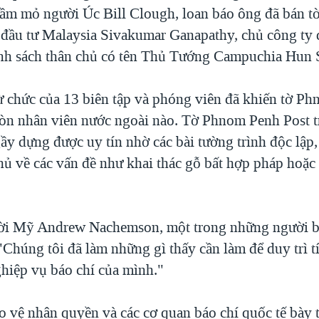
hầm mỏ người Úc Bill Clough, loan báo ông đã bán 
 đầu tư Malaysia Sivakumar Ganapathy, chủ công ty
nh sách thân chủ có tên Thủ Tướng Campuchia Hun 
ừ chức của 13 biên tập và phóng viên đã khiến tờ P
òn nhân viên nước ngoài nào. Tờ Phnom Penh Post t
ầy dựng được uy tín nhờ các bài tường trình độc lập,
phủ về các vấn đề như khai thác gỗ bất hợp pháp hoặc
ời Mỹ Andrew Nachemson, một trong những người bỏ
"Chúng tôi đã làm những gì thấy cần làm để duy trì t
ghiệp vụ báo chí của mình."
 vệ nhân quyền và các cơ quan báo chí quốc tế bày 