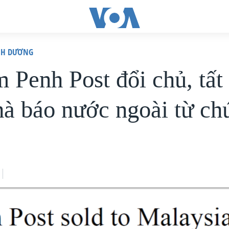
ÌNH DƯƠNG
 Penh Post đổi chủ, tất
hà báo nước ngoài từ ch