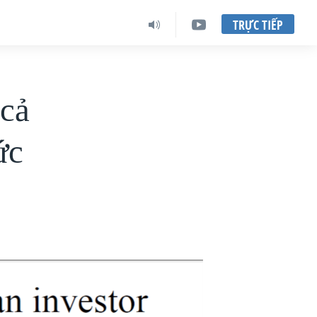
TRỰC TIẾP
 cả
ức