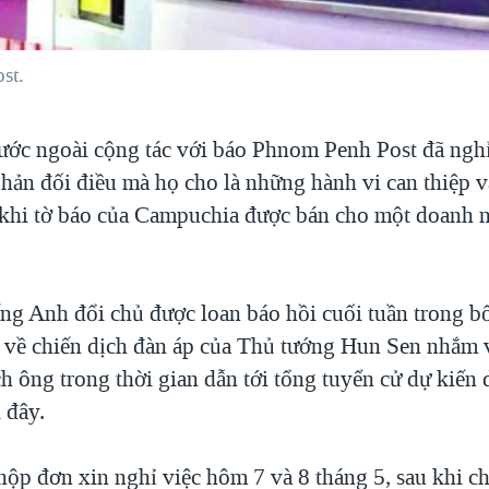
st.
ước ngoài cộng tác với báo Phnom Penh Post đã nghỉ
phản đối điều mà họ cho là những hành vi can thiệp v
u khi tờ báo của Campuchia được bán cho một doanh 
ếng Anh đổi chủ được loan báo hồi cuối tuần trong b
i về chiến dịch đàn áp của Thủ tướng Hun Sen nhắm
ch ông trong thời gian dẫn tới tổng tuyển cử dự kiến 
 đây.
nộp đơn xin nghỉ việc hôm 7 và 8 tháng 5, sau khi c