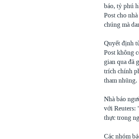
báo, tỷ phú 
Post cho nhà
chúng mà da
Quyết định t
Post không c
gian qua đã g
trích chính 
tham nhũng.
Nhà báo ngư
với Reuters: 
thực trong n
Các nhóm bảo