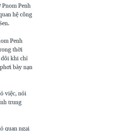
tờ Pnom Penh
 quan hệ công
Sen.
hnom Penh
rong thời
 dôi khi chỉ
 phơi bày nạn
 việc, nói
ính trung
tỏ quan ngại