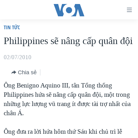
Đường
dẫn
TIN TỨC
truy
TRANG CHỦ
Philippines sẽ nâng cấp quân đội
cập
VIỆT NAM
Tới
HOA KỲ
02/07/2010
nội
BIỂN ĐÔNG
dung
Chia sẻ
THẾ GIỚI
chính
Ông Benigno Aquino III, tân Tổng thống
BLOG
Tới
Philippines hứa sẽ nâng cấp quân đội, một trong
điều
DIỄN ĐÀN
những lực lượng vũ trang ít được tài trợ nhất của
hướng
MỤC
châu Á.
chính
CHUYÊN ĐỀ
TỰ DO BÁO CHÍ
Đi
Ông đưa ra lời hứa hôm thứ Sáu khi chủ trì lễ
HỌC TIẾNG ANH
VẠCH TRẦN TIN GIẢ
CHIẾN TRANH THƯƠNG MẠI CỦA MỸ: QUÁ KHỨ VÀ HIỆN
tới