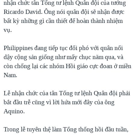
nhận chức tân Tổng tư lệnh Quân đội của tướng
TẠI
VIDEO
"Tìm"
NGƯỜI VIỆT HẢI NGOẠI
Ricardo David. Ông nói quân đội sẽ nhận được
HÀNH TRÌNH BẦU CỬ 2024
NGHE
ĐỜI SỐNG
bất kỳ những gì cần thiết để hoàn thành nhiệm
MỘT NĂM CHIẾN TRANH TẠI DẢI GAZA
vụ.
KINH TẾ
MẠNG XÃ HỘI
GIẢI MÃ VÀNH ĐAI & CON ĐƯỜNG
KHOA HỌC
NGÀY TỊ NẠN THẾ GIỚI
Philippines đang tiếp tục đối phó với quân nổi
SỨC KHOẺ
dậy cộng sản giống như mấy chục năm qua, và
TRỊNH VĨNH BÌNH - NGƯỜI HẠ 'BÊN THẮNG CUỘC'
Ngôn ngữ khác
VĂN HOÁ
còn chống lại các nhóm Hồi giáo cực đoan ở miền
GROUND ZERO – XƯA VÀ NAY
THỂ THAO
Nam.
CHI PHÍ CHIẾN TRANH AFGHANISTAN
GIÁO DỤC
CÁC GIÁ TRỊ CỘNG HÒA Ở VIỆT NAM
Lễ nhận chức của tân Tổng tư lệnh Quân đội phải
THƯỢNG ĐỈNH TRUMP-KIM TẠI VIỆT NAM
bắt đầu trễ cũng vì lời hứa mới đây của ông
Aquino.
TRỊNH VĨNH BÌNH VS. CHÍNH PHỦ VIỆT NAM
NGƯ DÂN VIỆT VÀ LÀN SÓNG TRỘM HẢI SÂM
Trong lễ tuyên thệ làm Tổng thống hồi đầu tuần,
BÊN KIA QUỐC LỘ: TIẾNG VỌNG TỪ NÔNG THÔN MỸ