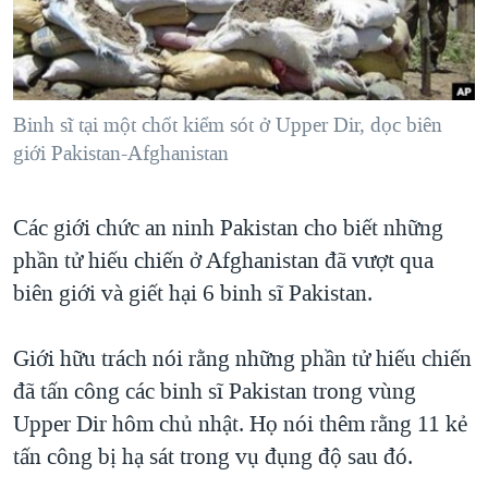
TẠI
VIDEO
"Tìm"
NGƯỜI VIỆT HẢI NGOẠI
HÀNH TRÌNH BẦU CỬ 2024
NGHE
ĐỜI SỐNG
MỘT NĂM CHIẾN TRANH TẠI DẢI GAZA
KINH TẾ
MẠNG XÃ HỘI
Binh sĩ tại một chốt kiểm sót ở Upper Dir, dọc biên
GIẢI MÃ VÀNH ĐAI & CON ĐƯỜNG
KHOA HỌC
giới Pakistan-Afghanistan
NGÀY TỊ NẠN THẾ GIỚI
SỨC KHOẺ
TRỊNH VĨNH BÌNH - NGƯỜI HẠ 'BÊN THẮNG CUỘC'
Ngôn ngữ khác
VĂN HOÁ
Các giới chức an ninh Pakistan cho biết những
GROUND ZERO – XƯA VÀ NAY
phần tử hiếu chiến ở Afghanistan đã vượt qua
THỂ THAO
CHI PHÍ CHIẾN TRANH AFGHANISTAN
biên giới và giết hại 6 binh sĩ Pakistan.
GIÁO DỤC
CÁC GIÁ TRỊ CỘNG HÒA Ở VIỆT NAM
Giới hữu trách nói rằng những phần tử hiếu chiến
THƯỢNG ĐỈNH TRUMP-KIM TẠI VIỆT NAM
đã tấn công các binh sĩ Pakistan trong vùng
TRỊNH VĨNH BÌNH VS. CHÍNH PHỦ VIỆT NAM
Upper Dir hôm chủ nhật. Họ nói thêm rằng 11 kẻ
NGƯ DÂN VIỆT VÀ LÀN SÓNG TRỘM HẢI SÂM
tấn công bị hạ sát trong vụ đụng độ sau đó.
BÊN KIA QUỐC LỘ: TIẾNG VỌNG TỪ NÔNG THÔN MỸ