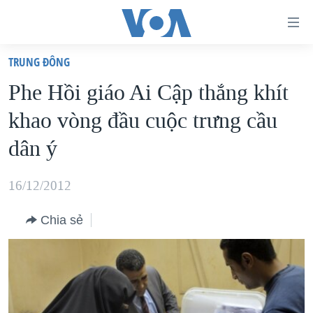
Đường
dẫn
TRUNG ÐÔNG
truy
TRANG CHỦ
Phe Hồi giáo Ai Cập thắng khít
cập
VIỆT NAM
khao vòng đầu cuộc trưng cầu
Tới
HOA KỲ
nội
dân ý
BIỂN ĐÔNG
dung
THẾ GIỚI
chính
16/12/2012
BLOG
Tới
Chia sẻ
điều
DIỄN ĐÀN
hướng
MỤC
chính
CHUYÊN ĐỀ
TỰ DO BÁO CHÍ
Đi
HỌC TIẾNG ANH
VẠCH TRẦN TIN GIẢ
CHIẾN TRANH THƯƠNG MẠI CỦA MỸ: QUÁ KHỨ VÀ HIỆN
tới