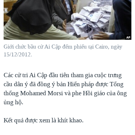
TẠI
VIDEO
"Tìm"
NGƯỜI VIỆT HẢI NGOẠI
HÀNH TRÌNH BẦU CỬ 2024
NGHE
ĐỜI SỐNG
MỘT NĂM CHIẾN TRANH TẠI DẢI GAZA
KINH TẾ
MẠNG XÃ HỘI
GIẢI MÃ VÀNH ĐAI & CON ĐƯỜNG
KHOA HỌC
NGÀY TỊ NẠN THẾ GIỚI
Giới chức bầu cử Ai Cập đếm phiếu tại Cairo, ngày
SỨC KHOẺ
15/12/2012.
TRỊNH VĨNH BÌNH - NGƯỜI HẠ 'BÊN THẮNG CUỘC'
Ngôn ngữ khác
VĂN HOÁ
GROUND ZERO – XƯA VÀ NAY
THỂ THAO
Các cử tri Ai Cập đầu tiên tham gia cuộc trưng
CHI PHÍ CHIẾN TRANH AFGHANISTAN
GIÁO DỤC
cầu dân ý đã đồng ý bản Hiến pháp được Tổng
CÁC GIÁ TRỊ CỘNG HÒA Ở VIỆT NAM
thống Mohamed Morsi và phe Hồi giáo của ông
THƯỢNG ĐỈNH TRUMP-KIM TẠI VIỆT NAM
ủng hộ.
TRỊNH VĨNH BÌNH VS. CHÍNH PHỦ VIỆT NAM
Kết quả được xem là khít khao.
NGƯ DÂN VIỆT VÀ LÀN SÓNG TRỘM HẢI SÂM
BÊN KIA QUỐC LỘ: TIẾNG VỌNG TỪ NÔNG THÔN MỸ