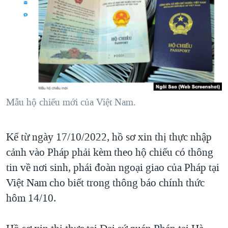
TẠI
VIDEO
"Tìm"
NGƯỜI VIỆT HẢI NGOẠI
HÀNH TRÌNH BẦU CỬ 2024
NGHE
ĐỜI SỐNG
MỘT NĂM CHIẾN TRANH TẠI DẢI GAZA
KINH TẾ
MẠNG XÃ HỘI
GIẢI MÃ VÀNH ĐAI & CON ĐƯỜNG
KHOA HỌC
NGÀY TỊ NẠN THẾ GIỚI
SỨC KHOẺ
TRỊNH VĨNH BÌNH - NGƯỜI HẠ 'BÊN THẮNG CUỘC'
Mẫu hộ chiếu mới của Việt Nam.
Ngôn ngữ khác
VĂN HOÁ
GROUND ZERO – XƯA VÀ NAY
THỂ THAO
CHI PHÍ CHIẾN TRANH AFGHANISTAN
Kể từ ngày 17/10/2022, hồ sơ xin thị thực nhập
GIÁO DỤC
CÁC GIÁ TRỊ CỘNG HÒA Ở VIỆT NAM
cảnh vào Pháp phải kèm theo hộ chiếu có thông
tin về nơi sinh, phái đoàn ngoại giao của Pháp tại
THƯỢNG ĐỈNH TRUMP-KIM TẠI VIỆT NAM
Việt Nam cho biết trong thông báo chính thức
TRỊNH VĨNH BÌNH VS. CHÍNH PHỦ VIỆT NAM
hôm 14/10.
NGƯ DÂN VIỆT VÀ LÀN SÓNG TRỘM HẢI SÂM
BÊN KIA QUỐC LỘ: TIẾNG VỌNG TỪ NÔNG THÔN MỸ