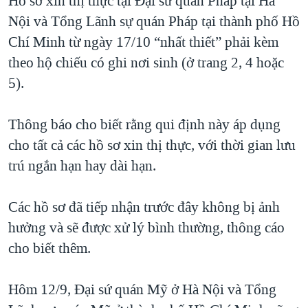
Hồ sơ xin thị thực tại Đại sứ quán Pháp tại Hà
QUAN HỆ VIỆT MỸ
Nội và Tổng Lãnh sự quán Pháp tại thành phố Hồ
Chí Minh từ ngày 17/10 “nhất thiết” phải kèm
theo hộ chiếu có ghi nơi sinh (ở trang 2, 4 hoặc
5).
Thông báo cho biết rằng qui định này áp dụng
cho tất cả các hồ sơ xin thị thực, với thời gian lưu
trú ngắn hạn hay dài hạn.
Các hồ sơ đã tiếp nhận trước đây không bị ảnh
hưởng và sẽ được xử lý bình thường, thông cáo
cho biết thêm.
Hôm 12/9, Đại sứ quán Mỹ ở Hà Nội và Tổng