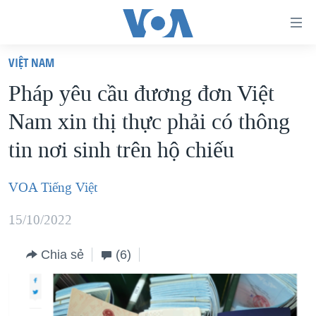
Đường
dẫn
VIỆT NAM
truy
TRANG CHỦ
Pháp yêu cầu đương đơn Việt
cập
VIỆT NAM
Nam xin thị thực phải có thông
Tới
HOA KỲ
nội
tin nơi sinh trên hộ chiếu
BIỂN ĐÔNG
dung
THẾ GIỚI
chính
VOA Tiếng Việt
BLOG
Tới
15/10/2022
điều
DIỄN ĐÀN
hướng
MỤC
Chia sẻ
(6)
chính
CHUYÊN ĐỀ
TỰ DO BÁO CHÍ
Đi
HỌC TIẾNG ANH
VẠCH TRẦN TIN GIẢ
CHIẾN TRANH THƯƠNG MẠI CỦA MỸ: QUÁ KHỨ VÀ HIỆN
tới