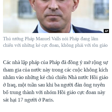
TẠI
VIDEO
"Tìm"
NGƯỜI VIỆT HẢI NGOẠI
HÀNH TRÌNH BẦU CỬ 2024
NGHE
ĐỜI SỐNG
MỘT NĂM CHIẾN TRANH TẠI DẢI GAZA
KINH TẾ
MẠNG XÃ HỘI
GIẢI MÃ VÀNH ĐAI & CON ĐƯỜNG
KHOA HỌC
NGÀY TỊ NẠN THẾ GIỚI
Thủ tướng Pháp Manuel Valls nói Pháp đang lâm
SỨC KHOẺ
chiến với những kẻ cực đoan, không phải với tôn giáo
TRỊNH VĨNH BÌNH - NGƯỜI HẠ 'BÊN THẮNG CUỘC'
Ngôn ngữ khác
VĂN HOÁ
GROUND ZERO – XƯA VÀ NAY
THỂ THAO
Các nhà lập pháp của Pháp đã đồng ý mở rộng sự
CHI PHÍ CHIẾN TRANH AFGHANISTAN
GIÁO DỤC
tham gia của nước này trong các cuộc không kích
CÁC GIÁ TRỊ CỘNG HÒA Ở VIỆT NAM
nhắm vào những kẻ chủ chiến Nhà nước Hồi giáo
THƯỢNG ĐỈNH TRUMP-KIM TẠI VIỆT NAM
ở Iraq, một tuần sau khi ba người đàn ông tuyên
bố trung thành với nhóm Hồi giáo cực đoan này
TRỊNH VĨNH BÌNH VS. CHÍNH PHỦ VIỆT NAM
sát hại 17 người ở Paris.
NGƯ DÂN VIỆT VÀ LÀN SÓNG TRỘM HẢI SÂM
BÊN KIA QUỐC LỘ: TIẾNG VỌNG TỪ NÔNG THÔN MỸ