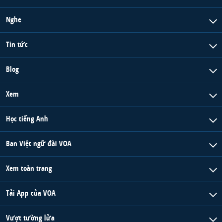
Nghe
Tin tức
Blog
Xem
Học tiếng Anh
Ban Việt ngữ đài VOA
Xem toàn trang
Tải App của VOA
Vượt tường lửa