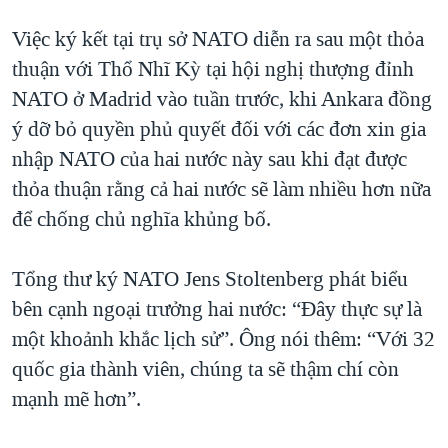
QUAN HỆ VIỆT MỸ
Việc ký kết tại trụ sở NATO diễn ra sau một thỏa
thuận với Thổ Nhĩ Kỳ tại hội nghị thượng đỉnh
NATO ở Madrid vào tuần trước, khi Ankara đồng
ý dỡ bỏ quyền phủ quyết đối với các đơn xin gia
nhập NATO của hai nước này sau khi đạt được
thỏa thuận rằng cả hai nước sẽ làm nhiều hơn nữa
để chống chủ nghĩa khủng bố.
Tổng thư ký NATO Jens Stoltenberg phát biểu
bên cạnh ngoại trưởng hai nước: “Đây thực sự là
một khoảnh khắc lịch sử”. Ông nói thêm: “Với 32
quốc gia thành viên, chúng ta sẽ thậm chí còn
mạnh mẽ hơn”.