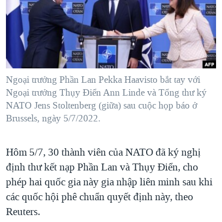
TẠI
VIDEO
"Tìm"
NGƯỜI VIỆT HẢI NGOẠI
HÀNH TRÌNH BẦU CỬ 2024
NGHE
ĐỜI SỐNG
MỘT NĂM CHIẾN TRANH TẠI DẢI GAZA
KINH TẾ
MẠNG XÃ HỘI
GIẢI MÃ VÀNH ĐAI & CON ĐƯỜNG
KHOA HỌC
NGÀY TỊ NẠN THẾ GIỚI
Ngoại trưởng Phần Lan Pekka Haavisto bắt tay với
SỨC KHOẺ
Ngoại trưởng Thụy Điển Ann Linde và Tổng thư ký
TRỊNH VĨNH BÌNH - NGƯỜI HẠ 'BÊN THẮNG CUỘC'
Ngôn ngữ khác
VĂN HOÁ
NATO Jens Stoltenberg (giữa) sau cuộc họp báo ở
GROUND ZERO – XƯA VÀ NAY
Brussels, ngày 5/7/2022.
THỂ THAO
CHI PHÍ CHIẾN TRANH AFGHANISTAN
GIÁO DỤC
CÁC GIÁ TRỊ CỘNG HÒA Ở VIỆT NAM
Hôm 5/7, 30 thành viên của NATO đã ký nghị
THƯỢNG ĐỈNH TRUMP-KIM TẠI VIỆT NAM
định thư kết nạp Phần Lan và Thụy Điển, cho
phép hai quốc gia này gia nhập liên minh sau khi
TRỊNH VĨNH BÌNH VS. CHÍNH PHỦ VIỆT NAM
các quốc hội phê chuẩn quyết định này, theo
NGƯ DÂN VIỆT VÀ LÀN SÓNG TRỘM HẢI SÂM
Reuters.
BÊN KIA QUỐC LỘ: TIẾNG VỌNG TỪ NÔNG THÔN MỸ