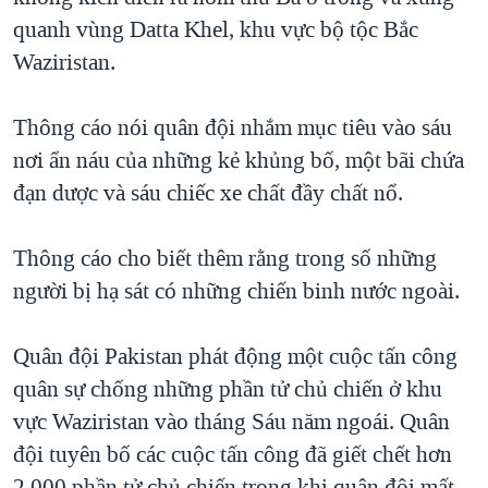
quanh vùng Datta Khel, khu vực bộ tộc Bắc
QUAN HỆ VIỆT MỸ
Waziristan.
Thông cáo nói quân đội nhắm mục tiêu vào sáu
nơi ẩn náu của những kẻ khủng bố, một bãi chứa
đạn dược và sáu chiếc xe chất đầy chất nổ.
Thông cáo cho biết thêm rằng trong số những
người bị hạ sát có những chiến binh nước ngoài.
Quân đội Pakistan phát động một cuộc tấn công
quân sự chống những phần tử chủ chiến ở khu
vực Waziristan vào tháng Sáu năm ngoái. Quân
đội tuyên bố các cuộc tấn công đã giết chết hơn
2.000 phần tử chủ chiến trong khi quân đội mất