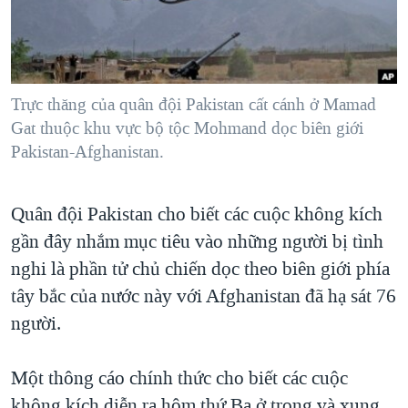
TẠI
VIDEO
"Tìm"
NGƯỜI VIỆT HẢI NGOẠI
HÀNH TRÌNH BẦU CỬ 2024
NGHE
ĐỜI SỐNG
MỘT NĂM CHIẾN TRANH TẠI DẢI GAZA
KINH TẾ
MẠNG XÃ HỘI
Trực thăng của quân đội Pakistan cất cánh ở Mamad
GIẢI MÃ VÀNH ĐAI & CON ĐƯỜNG
KHOA HỌC
Gat thuộc khu vực bộ tộc Mohmand dọc biên giới
NGÀY TỊ NẠN THẾ GIỚI
Pakistan-Afghanistan.
SỨC KHOẺ
TRỊNH VĨNH BÌNH - NGƯỜI HẠ 'BÊN THẮNG CUỘC'
Ngôn ngữ khác
VĂN HOÁ
GROUND ZERO – XƯA VÀ NAY
Quân đội Pakistan cho biết các cuộc không kích
THỂ THAO
CHI PHÍ CHIẾN TRANH AFGHANISTAN
gần đây nhắm mục tiêu vào những người bị tình
GIÁO DỤC
nghi là phần tử chủ chiến dọc theo biên giới phía
CÁC GIÁ TRỊ CỘNG HÒA Ở VIỆT NAM
tây bắc của nước này với Afghanistan đã hạ sát 76
THƯỢNG ĐỈNH TRUMP-KIM TẠI VIỆT NAM
người.
TRỊNH VĨNH BÌNH VS. CHÍNH PHỦ VIỆT NAM
NGƯ DÂN VIỆT VÀ LÀN SÓNG TRỘM HẢI SÂM
Một thông cáo chính thức cho biết các cuộc
BÊN KIA QUỐC LỘ: TIẾNG VỌNG TỪ NÔNG THÔN MỸ
không kích diễn ra hôm thứ Ba ở trong và xung