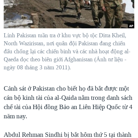
TẠI
VIDEO
"Tìm"
NGƯỜI VIỆT HẢI NGOẠI
HÀNH TRÌNH BẦU CỬ 2024
NGHE
ĐỜI SỐNG
MỘT NĂM CHIẾN TRANH TẠI DẢI GAZA
KINH TẾ
MẠNG XÃ HỘI
Lính Pakistan tuần tra ở khu vực bộ tộc Ditta Kheil,
GIẢI MÃ VÀNH ĐAI & CON ĐƯỜNG
KHOA HỌC
North Waziristan, nơi quân đội Pakistan đang chiến
NGÀY TỊ NẠN THẾ GIỚI
đấu chống lại các chiến binh và các nhà hoạt động al-
SỨC KHOẺ
TRỊNH VĨNH BÌNH - NGƯỜI HẠ 'BÊN THẮNG CUỘC'
Qaeda dọc theo biên giới Afghanistan (Ảnh tư liệu -
Ngôn ngữ khác
VĂN HOÁ
ngày 08 tháng 3 năm 2011).
GROUND ZERO – XƯA VÀ NAY
THỂ THAO
CHI PHÍ CHIẾN TRANH AFGHANISTAN
GIÁO DỤC
Cảnh sát ở Pakistan cho biết họ đã bắt được một
CÁC GIÁ TRỊ CỘNG HÒA Ở VIỆT NAM
cán bộ kinh tài của al-Qaida nằm trong danh sách
THƯỢNG ĐỈNH TRUMP-KIM TẠI VIỆT NAM
chế tài của Hội đồng Bảo an Liên Hiệp Quốc từ 4
TRỊNH VĨNH BÌNH VS. CHÍNH PHỦ VIỆT NAM
năm nay.
NGƯ DÂN VIỆT VÀ LÀN SÓNG TRỘM HẢI SÂM
Abdul Rehman Sindhi bị bắt hôm thứ 5 tại thành
BÊN KIA QUỐC LỘ: TIẾNG VỌNG TỪ NÔNG THÔN MỸ