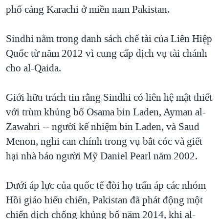
phố cảng Karachi ở miền nam Pakistan.
QUAN HỆ VIỆT MỸ
Sindhi nằm trong danh sách chế tài của Liên Hiệp
Quốc từ năm 2012 vì cung cấp dịch vụ tài chánh
cho al-Qaida.
Giới hữu trách tin rằng Sindhi có liên hệ mật thiết
với trùm khủng bố Osama bin Laden, Ayman al-
Zawahri -- người kế nhiệm bin Laden, và Saud
Menon, nghi can chính trong vụ bắt cóc và giết
hại nhà báo người Mỹ Daniel Pearl năm 2002.
Dưới áp lực của quốc tế đòi họ trấn áp các nhóm
Hồi giáo hiếu chiến, Pakistan đã phát động một
chiến dịch chống khủng bố năm 2014, khi al-