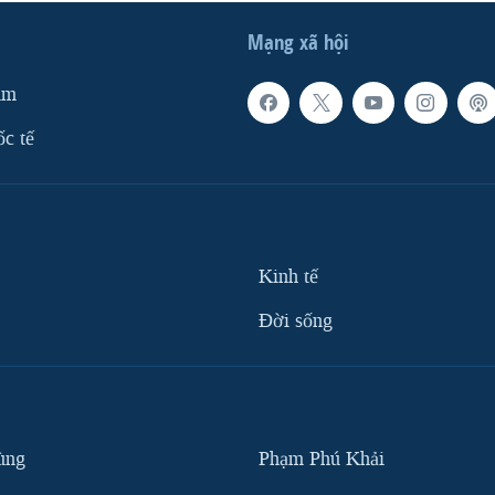
Mạng xã hội
am
ốc tế
Kinh tế
Ðời sống
ùng
Phạm Phú Khải