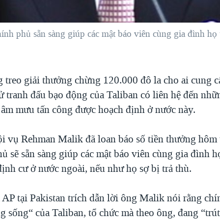
nh phủ sẵn sàng giúp các mật báo viên cùng gia đình họ t
g treo giải thưởng chừng 120.000 đô la cho ai cung c
tử tranh đấu bạo động của Taliban có liên hệ đến nhữ
 âm mưu tấn công được hoạch định ở nước này.
i vụ Rehman Malik đã loan báo số tiền thưởng hôm 
ủ sẽ sẵn sàng giúp các mật báo viên cùng gia đình họ
định cư ở nước ngoài, nếu như họ sợ bị trả thù.
AP tại Pakistan trích dẫn lời ông Malik nói rằng ch
g sống“ của Taliban, tổ chức mà theo ông, đang “trút