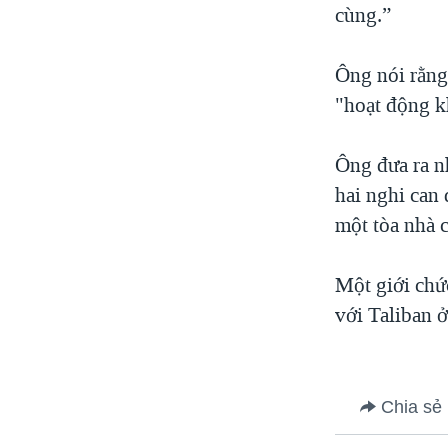
cùng.”
Ông nói rằng
"hoạt động k
Ông đưa ra n
hai nghi can 
một tòa nhà c
Một giới chức
với Taliban ở
Chia sẻ