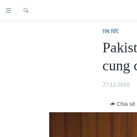
Đường
dẫn
Tìm
truy
TRANG CHỦ
TIN TỨC
VIỆT NAM
cập
Pakist
HOA KỲ
Tới
cung 
BIỂN ĐÔNG
nội
dung
THẾ GIỚI
chính
BLOG
27/11/2010
Tới
DIỄN ĐÀN
điều
Chia sẻ
MỤC
hướng
CHUYÊN ĐỀ
chính
TỰ DO BÁO CHÍ
Đi
HỌC TIẾNG ANH
VẠCH TRẦN TIN GIẢ
CHIẾN TRANH THƯƠNG MẠI CỦA
MỸ: QUÁ KHỨ VÀ HIỆN TẠI
tới