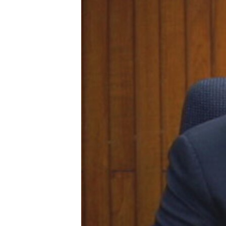
VIDEO
NGƯỜI VIỆT HẢI NGOẠI
"Tìm"
HÀNH TRÌNH BẦU CỬ 2024
NGHE
ĐỜI SỐNG
MỘT NĂM CHIẾN TRANH TẠI DẢI
KINH TẾ
GAZA
KHOA HỌC
GIẢI MÃ VÀNH ĐAI & CON ĐƯỜNG
SỨC KHOẺ
NGÀY TỊ NẠN THẾ GIỚI
VĂN HOÁ
TRỊNH VĨNH BÌNH - NGƯỜI HẠ 'BÊN
THẮNG CUỘC'
THỂ THAO
GROUND ZERO – XƯA VÀ NAY
GIÁO DỤC
CHI PHÍ CHIẾN TRANH
AFGHANISTAN
CÁC GIÁ TRỊ CỘNG HÒA Ở VIỆT
NAM
THƯỢNG ĐỈNH TRUMP-KIM TẠI
VIỆT NAM
TRỊNH VĨNH BÌNH VS. CHÍNH PHỦ