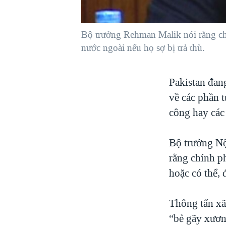
VIỆT NAM
NGƯ DÂN VIỆT VÀ LÀN SÓNG
Bộ trưởng Rehman Malik nói rằng chí
TRỘM HẢI SÂM
nước ngoài nếu họ sợ bị trả thù.
BÊN KIA QUỐC LỘ: TIẾNG VỌNG
TỪ NÔNG THÔN MỸ
Pakistan đan
QUAN HỆ VIỆT MỸ
về các phần 
công hay các
Bộ trưởng Nộ
rằng chính ph
hoặc có thể, 
Thông tấn xã 
“bẻ gãy xươn