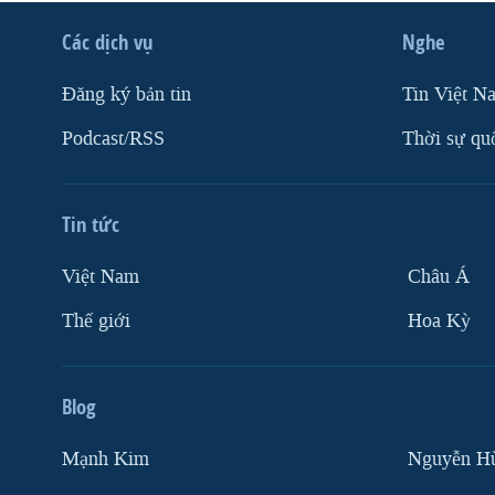
Các dịch vụ
Nghe
Ðăng ký bản tin
Tin Việt N
Podcast/RSS
Thời sự qu
Tin tức
Việt Nam
Châu Á
Thế giới
Hoa Kỳ
Blog
Mạnh Kim
Nguyễn H