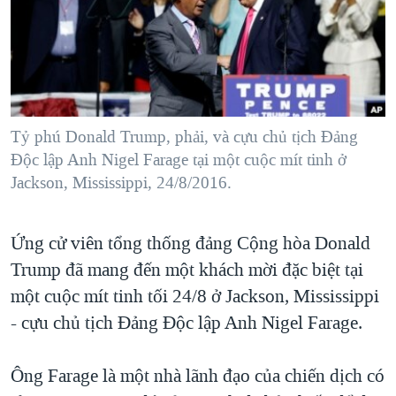
TẠI
VIDEO
"Tìm"
NGƯỜI VIỆT HẢI NGOẠI
HÀNH TRÌNH BẦU CỬ 2024
NGHE
ĐỜI SỐNG
MỘT NĂM CHIẾN TRANH TẠI DẢI GAZA
KINH TẾ
MẠNG XÃ HỘI
GIẢI MÃ VÀNH ĐAI & CON ĐƯỜNG
KHOA HỌC
NGÀY TỊ NẠN THẾ GIỚI
Tỷ phú Donald Trump, phải, và cựu chủ tịch Đảng
SỨC KHOẺ
Độc lập Anh Nigel Farage tại một cuộc mít tinh ở
TRỊNH VĨNH BÌNH - NGƯỜI HẠ 'BÊN THẮNG CUỘC'
Ngôn ngữ khác
VĂN HOÁ
Jackson, Mississippi, 24/8/2016.
GROUND ZERO – XƯA VÀ NAY
THỂ THAO
CHI PHÍ CHIẾN TRANH AFGHANISTAN
Ứng cử viên tổng thống đảng Cộng hòa Donald
GIÁO DỤC
CÁC GIÁ TRỊ CỘNG HÒA Ở VIỆT NAM
Trump đã mang đến một khách mời đặc biệt tại
THƯỢNG ĐỈNH TRUMP-KIM TẠI VIỆT NAM
một cuộc mít tinh tối 24/8 ở Jackson, Mississippi
- cựu chủ tịch Đảng Độc lập Anh Nigel Farage.
TRỊNH VĨNH BÌNH VS. CHÍNH PHỦ VIỆT NAM
NGƯ DÂN VIỆT VÀ LÀN SÓNG TRỘM HẢI SÂM
Ông Farage là một nhà lãnh đạo của chiến dịch có
BÊN KIA QUỐC LỘ: TIẾNG VỌNG TỪ NÔNG THÔN MỸ