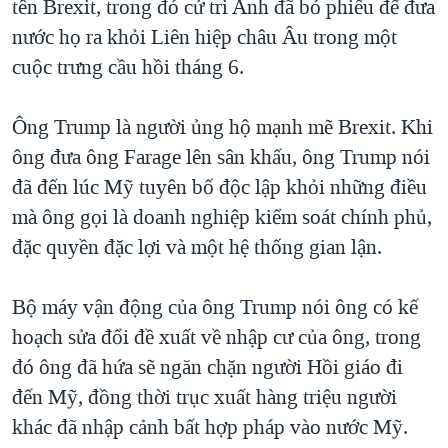
tên Brexit, trong đó cử tri Anh đã bỏ phiếu để đưa
QUAN HỆ VIỆT MỸ
nước họ ra khỏi Liên hiệp châu Âu trong một
cuộc trưng cầu hồi tháng 6.
Ông Trump là người ủng hộ mạnh mẽ Brexit. Khi
ông đưa ông Farage lên sân khấu, ông Trump nói
đã đến lúc Mỹ tuyên bố độc lập khỏi những điều
mà ông gọi là doanh nghiệp kiểm soát chính phủ,
đặc quyền đặc lợi và một hệ thống gian lận.
Bộ máy vận động của ông Trump nói ông có kế
hoạch sửa đổi đề xuất về nhập cư của ông, trong
đó ông đã hứa sẽ ngăn chặn người Hồi giáo đi
đến Mỹ, đồng thời trục xuất hàng triệu người
khác đã nhập cảnh bất hợp pháp vào nước Mỹ.