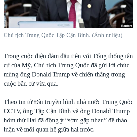
TẠI
VIDEO
"Tìm"
NGƯỜI VIỆT HẢI NGOẠI
HÀNH TRÌNH BẦU CỬ 2024
NGHE
ĐỜI SỐNG
MỘT NĂM CHIẾN TRANH TẠI DẢI GAZA
KINH TẾ
MẠNG XÃ HỘI
Chủ tịch Trung Quốc Tập Cận Bình. (Ảnh tư liệu)
GIẢI MÃ VÀNH ĐAI & CON ĐƯỜNG
KHOA HỌC
NGÀY TỊ NẠN THẾ GIỚI
SỨC KHOẺ
Trong cuộc điện đàm đầu tiên với Tổng thống tân
TRỊNH VĨNH BÌNH - NGƯỜI HẠ 'BÊN THẮNG CUỘC'
Ngôn ngữ khác
VĂN HOÁ
cử của Mỹ, Chủ tịch Trung Quốc đã gửi lời chúc
GROUND ZERO – XƯA VÀ NAY
THỂ THAO
mừng ông Donald Trump về chiến thắng trong
CHI PHÍ CHIẾN TRANH AFGHANISTAN
cuộc bầu cử vừa qua.
GIÁO DỤC
CÁC GIÁ TRỊ CỘNG HÒA Ở VIỆT NAM
Theo tin từ Đài truyền hình nhà nước Trung Quốc
THƯỢNG ĐỈNH TRUMP-KIM TẠI VIỆT NAM
CCTV, ông Tập Cận Bình và ông Donald Trump
TRỊNH VĨNH BÌNH VS. CHÍNH PHỦ VIỆT NAM
hôm thứ Hai đã đồng ý “sớm gặp nhau” để thảo
NGƯ DÂN VIỆT VÀ LÀN SÓNG TRỘM HẢI SÂM
luận về mối quan hệ giữa hai nước.
BÊN KIA QUỐC LỘ: TIẾNG VỌNG TỪ NÔNG THÔN MỸ