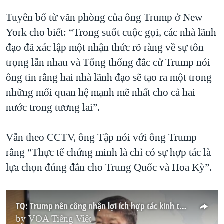
QUAN HỆ VIỆT MỸ
Tuyên bố từ văn phòng của ông Trump ở New
York cho biết: “Trong suốt cuộc gọi, các nhà lãnh
đạo đã xác lập một nhận thức rõ ràng về sự tôn
trọng lẫn nhau và Tổng thống đắc cử Trump nói
ông tin rằng hai nhà lãnh đạo sẽ tạo ra một trong
những mối quan hệ mạnh mẽ nhất cho cả hai
nước trong tương lai”.
Vẫn theo CCTV, ông Tập nói với ông Trump
rằng “Thực tế chứng minh là chỉ có sự hợp tác là
lựa chọn đúng đắn cho Trung Quốc và Hoa Kỳ”.
TQ: Trump nên công nhận lợi ích hợp tác kinh tế Mỹ-Trung
by
VOA Tiếng Việt