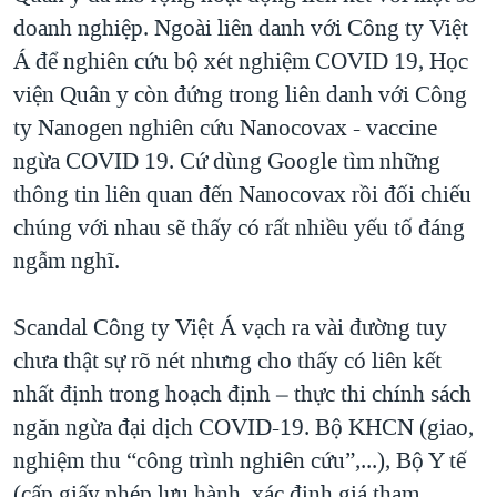
doanh nghiệp. Ngoài liên danh với Công ty Việt
Á để nghiên cứu bộ xét nghiệm COVID 19, Học
viện Quân y còn đứng trong liên danh với Công
ty Nanogen nghiên cứu Nanocovax - vaccine
ngừa COVID 19. Cứ dùng Google tìm những
thông tin liên quan đến Nanocovax rồi đối chiếu
chúng với nhau sẽ thấy có rất nhiều yếu tố đáng
ngẫm nghĩ.
Scandal Công ty Việt Á vạch ra vài đường tuy
chưa thật sự rõ nét nhưng cho thấy có liên kết
nhất định trong hoạch định – thực thi chính sách
ngăn ngừa đại dịch COVID-19. Bộ KHCN (giao,
nghiệm thu “công trình nghiên cứu”,...), Bộ Y tế
(cấp giấy phép lưu hành, xác định giá tham