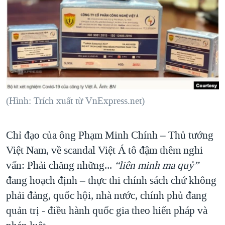
TẠI
VIDEO
"Tìm"
NGƯỜI VIỆT HẢI NGOẠI
HÀNH TRÌNH BẦU CỬ 2024
NGHE
ĐỜI SỐNG
MỘT NĂM CHIẾN TRANH TẠI DẢI GAZA
KINH TẾ
MẠNG XÃ HỘI
GIẢI MÃ VÀNH ĐAI & CON ĐƯỜNG
KHOA HỌC
NGÀY TỊ NẠN THẾ GIỚI
SỨC KHOẺ
TRỊNH VĨNH BÌNH - NGƯỜI HẠ 'BÊN THẮNG CUỘC'
(Hình: Trích xuất từ VnExpress.net)
Ngôn ngữ khác
VĂN HOÁ
GROUND ZERO – XƯA VÀ NAY
THỂ THAO
CHI PHÍ CHIẾN TRANH AFGHANISTAN
Chỉ đạo của ông Phạm Minh Chính – Thủ tướng
GIÁO DỤC
CÁC GIÁ TRỊ CỘNG HÒA Ở VIỆT NAM
Việt Nam, về scandal Việt Á tô đậm thêm nghi
vấn: Phải chăng những...
“liên minh ma quỷ”
THƯỢNG ĐỈNH TRUMP-KIM TẠI VIỆT NAM
đang hoạch định – thực thi chính sách chứ không
TRỊNH VĨNH BÌNH VS. CHÍNH PHỦ VIỆT NAM
phải đảng, quốc hội, nhà nước, chính phủ đang
NGƯ DÂN VIỆT VÀ LÀN SÓNG TRỘM HẢI SÂM
quản trị - điều hành quốc gia theo hiến pháp và
BÊN KIA QUỐC LỘ: TIẾNG VỌNG TỪ NÔNG THÔN MỸ