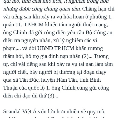
qui mô, tính chất nhỏ hơn, ít nghiêm trọng hơn
nhưng được công chúng quan tâm
. Chẳng hạn chỉ
vài tiếng sau khi xảy ra vụ hỏa hoạn ở phường 1,
quận 11, TP.HCM khiến tám người thiệt mạng,
ông Chính đã gửi công điện yêu cầu Bộ Công an
điều tra nguyên nhân, xử lý nghiêm các vi
phạm,... và đòi UBND TP.HCM khẩn trương
thăm hỏi, hỗ trợ gia đình nạn nhân (2)... Tương
tự, chỉ vài tiếng sau khi xảy ra vụ tai nan làm tám
người chết, bảy người bị thương tại đoạn chạy
qua xã Tân Đức, huyện Hàm Tân, tỉnh Bình
Thuận của quốc lộ 1, ông Chính cũng gửi công
điện chỉ đạo đủ thứ (3)...
Scandal Việt Á vốn lớn hơn nhiều về quy mô,