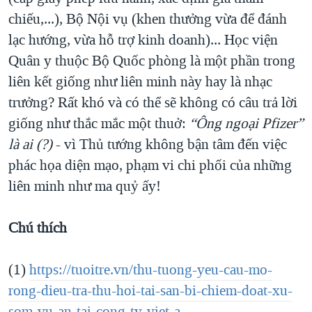
chiếu,...), Bộ Nội vụ (khen thưởng vừa để đánh
lạc hướng, vừa hỗ trợ kinh doanh)... Học viện
Quân y thuộc Bộ Quốc phòng là một phần trong
liên kết giống như liên minh này hay là nhạc
trưởng? Rất khó và có thể sẽ không có câu trả lời
giống như thắc mắc một thuở:
“Ông ngoại Pfizer”
là ai (?)
- vì Thủ tướng không bận tâm đến việc
phác họa diện mạo, phạm vi chi phối của những
liên minh như ma quỷ ấy!
Chú thích
(1)
https://tuoitre.vn/thu-tuong-yeu-cau-mo-
rong-dieu-tra-thu-hoi-tai-san-bi-chiem-doat-xu-
som-vu-an-tai-cong-ty-viet-a-