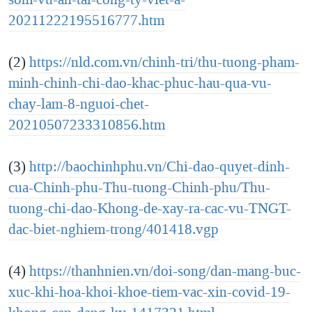
20211222195516777.htm
(2)
https://nld.com.vn/chinh-tri/thu-tuong-pham-
minh-chinh-chi-dao-khac-phuc-hau-qua-vu-
chay-lam-8-nguoi-chet-
20210507233310856.htm
(3)
http://baochinhphu.vn/Chi-dao-quyet-dinh-
cua-Chinh-phu-Thu-tuong-Chinh-phu/Thu-
tuong-chi-dao-Khong-de-xay-ra-cac-vu-TNGT-
dac-biet-nghiem-trong/401418.vgp
(4)
https://thanhnien.vn/doi-song/dan-mang-buc-
xuc-khi-hoa-khoi-khoe-tiem-vac-xin-covid-19-