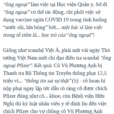
“ông ngoại”
làm việc tại Học viện Quân y. Sở dĩ
“ông ngoại”
có thể tác động, chi phối việc sử
dụng vaccine ngừa COVID 19 trong tình huống
“nước sôi, lửa bỏng” bởi...
một bác sĩ làm việc
trong tổ tiêm là... học trò của
“
ông ngoại
”!
Giống như scandal Việt Á, phải mất vài ngày Thủ
tướng Việt Nam mới chỉ đạo điều tra scandal
“ông
ngoại Pfizer”
. Kết quả: Cô Vũ Phương Anh bị
Thanh tra Bộ Thông tin Truyền thông phạt 12,5
triệu vì...
“thông tin sai sự thật”
(5) - cô hoan hỉ
nộp phạt ngay lập tức dẫu rõ ràng cô được chích
Pfizer đúng như cô... khoe, còn Bệnh viện Hữu
Nghị thì kỷ luật nhân viên y tế dính líu đến việc
chích Pfizer cho vợ chồng cô Vũ Phương Anh