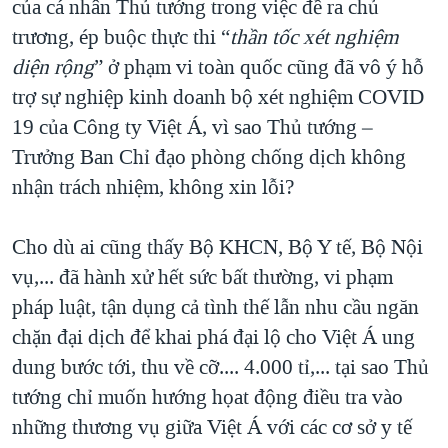
của cá nhân Thủ tướng trong việc đề ra chủ
trương, ép buộc thực thi “
thần tốc xét nghiệm
diện rộng
” ở phạm vi toàn quốc cũng đã vô ý hỗ
trợ sự nghiệp kinh doanh bộ xét nghiệm COVID
19 của Công ty Việt Á, vì sao Thủ tướng –
Trưởng Ban Chỉ đạo phòng chống dịch không
nhận trách nhiệm, không xin lỗi?
Cho dù ai cũng thấy Bộ KHCN, Bộ Y tế, Bộ Nội
vụ,... đã hành xử hết sức bất thường, vi phạm
pháp luật, tận dụng cả tình thế lẫn nhu cầu ngăn
chặn đại dịch để khai phá đại lộ cho Việt Á ung
dung bước tới, thu về cỡ.... 4.000 tỉ,... tại sao Thủ
tướng chỉ muốn hướng họat động điều tra vào
những thương vụ giữa Việt Á với các cơ sở y tế