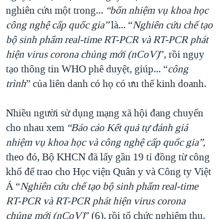
nghiên cứu một trong...
“bốn nhiệm vụ khoa học
công nghệ cấp quốc gia”
là... “
Nghiên cứu chế tạo
bộ sinh phẩm real-time RT-PCR và RT-PCR phát
hiện virus corona chủng mới (nCoV)
”, rồi ngụy
tạo thông tin WHO phê duyệt, giúp... “
công
trình
” của liên danh có họ có ưu thế kinh doanh.
Nhiều người sử dụng mạng xã hội đang chuyển
cho nhau xem
“Báo cáo Kết quả tự đánh giá
nhiệm vụ khoa học và công nghệ cấp quốc gia”,
theo đó, Bộ KHCN đã lấy gần 19 tỉ đồng từ công
khố để trao cho Học viện Quân y và Công ty Việt
Á “
Nghiên cứu chế tạo bộ sinh phẩm real-time
RT-PCR và RT-PCR phát hiện virus corona
chủng mới (nCoV)
” (6), rồi tổ chức nghiệm thu,