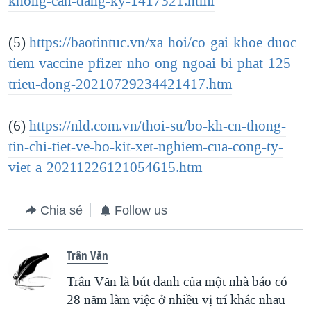
khong-can-dang-ky-1417321.html
(5)
https://baotintuc.vn/xa-hoi/co-gai-khoe-duoc-
tiem-vaccine-pfizer-nho-ong-ngoai-bi-phat-125-
trieu-dong-20210729234421417.htm
(6)
https://nld.com.vn/thoi-su/bo-kh-cn-thong-
tin-chi-tiet-ve-bo-kit-xet-nghiem-cua-cong-ty-
viet-a-20211226121054615.htm
Chia sẻ
Follow us
Trân Văn
Trân Văn là bút danh của một nhà báo có
28 năm làm việc ở nhiều vị trí khác nhau