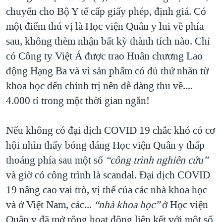
chuyển cho Bộ Y tế cấp giấy phép, định giá. Có
một điểm thú vị là Học viện Quân y lui về phía
sau, không thèm nhận bất kỳ thành tích nào. Chỉ
có Công ty Việt Á được trao Huân chương Lao
động Hạng Ba và vì sản phẩm có đủ thứ nhãn từ
khoa học đến chính trị nên dễ dàng thu về....
4.000 tỉ trong một thời gian ngắn!
Nếu không có đại dịch COVID 19 chắc khó có cơ
hội nhìn thấy bóng dáng Học viện Quân y thấp
thoáng phía sau một số
“công trình nghiên cứu”
và giờ có công trình là scandal. Đại dịch COVID
19 nâng cao vai trò, vị thế của các nhà khoa học
và ở Việt Nam, các...
“nhà khoa học”
ở Học viện
Quân y đã mở rộng hoạt động liên kết với một số