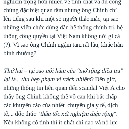
nghiêm trọng hơn nhiều về tính chất và dù công
chúng đặc biệt quan tâm nhưng ông Chính chỉ
lên tiếng sau khi một số người thắc mắc, tại sao
những viên chức đứng đầu hệ thống chính trị, hệ
thống công quyền tại Việt Nam không nói gì cả
(?). Vì sao ông Chính ngậm tăm rất lâu, khác hẳn
bình thường?
Thứ hai – tại sao nội hàm của “mở rộng điều tra”
lại là... thu hẹp phạm vi trách nhiệm
? Đến giờ,
những thông tin liên quan đến scandal Việt Á cho
thấy ông Chính không thể vô can khi bất chấp
các khuyến cáo của nhiều chuyên gia y tế, dịch
tễ,... đốc thúc “
thần tốc xét nghiệm diện rộng
”.
Nếu không cố tình thì ít nhất chỉ đạo và nỗ lực