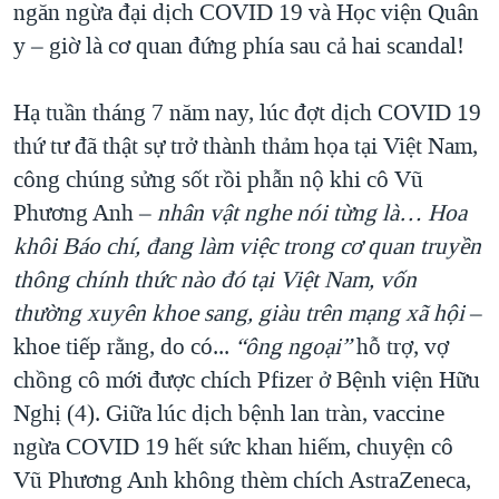
ngăn ngừa đại dịch COVID 19 và Học viện Quân
y – giờ là cơ quan đứng phía sau cả hai scandal!
Hạ tuần tháng 7 năm nay, lúc đợt dịch COVID 19
thứ tư đã thật sự trở thành thảm họa tại Việt Nam,
công chúng sửng sốt rồi phẫn nộ khi cô Vũ
Phương Anh –
nhân vật nghe nói từng là
… Hoa
khôi Báo chí
, đang làm việc trong cơ quan truyền
thông chính thức nào đó
tại Việt Nam, vốn
thường xuyên khoe sang, giàu trên mạng xã hội
–
khoe tiếp rằng, do có...
“ông ngoại”
hỗ trợ, vợ
chồng cô mới được chích Pfizer ở Bệnh viện Hữu
Nghị (4). Giữa lúc dịch bệnh lan tràn, vaccine
ngừa COVID 19 hết sức khan hiếm, chuyện cô
Vũ Phương Anh không thèm chích AstraZeneca,