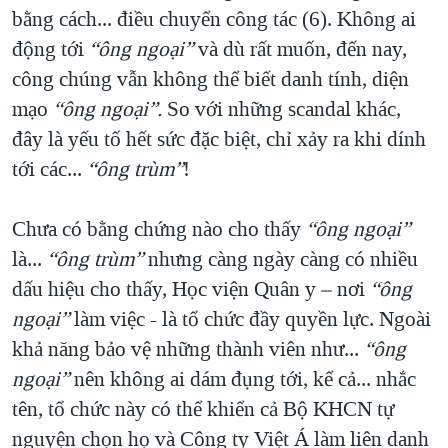
bằng cách... điều chuyển công tác (6). Không ai
động tới
“ông ngoại”
và dù rất muốn, đến nay,
công chúng vẫn không thể biết danh tính, diện
mạo
“ông ngoại”.
So với những scandal khác,
đây là yếu tố hết sức đặc biệt, chỉ xảy ra khi dính
tới các...
“ông trùm”
!
Chưa có bằng chứng nào cho thấy
“ông ngoại”
là...
“ông trùm”
nhưng càng ngày càng có nhiều
dấu hiệu cho thấy, Học viện Quân y – nơi
“ông
ngoại”
làm việc - là tổ chức đầy quyền lực. Ngoài
khả năng bảo vệ những thành viên như...
“ông
ngoại”
nên không ai dám đụng tới, kể cả... nhắc
tên, tổ chức này có thể khiển cả Bộ KHCN tự
nguyện chọn họ và Công ty Việt Á làm liên danh