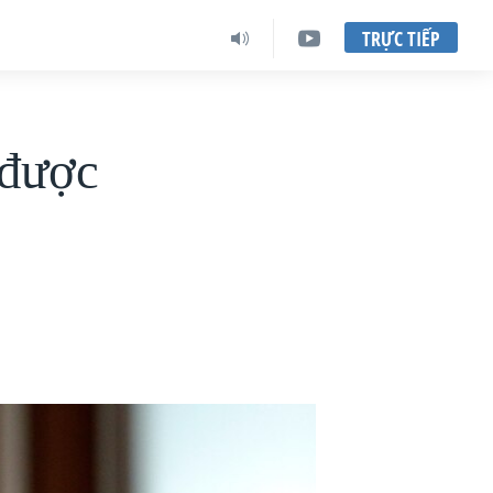
TRỰC TIẾP
 được