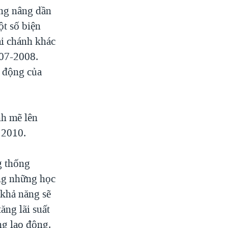
ọng nâng dần
ột số biện
ài chánh khác
007-2008.
t động của
nh mẽ lên
 2010.
g thống
ong những học
 khả năng sẽ
ăng lãi suất
ng lao động.