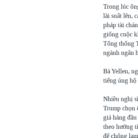
Trong lúc ông
lãi suất lên,
pháp tài chá
giống cuộc k
Tổng thống T
ngành ngân hà
Bà Yellen, n
tiếng ủng hộ
Nhiều nghị s
Trump chọn ô
giả hàng đầu
theo hướng ti
để chống lạm 