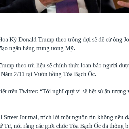
oa Kỳ Donald Trump theo trông đợi sẽ đề cử ông J
 đạo ngân hàng trung ương Mỹ.
rump theo trù liệu sẽ chính thức loan báo người đư
 Năm 2/11 tại Vườn hồng Tòa Bạch Ốc.
t trên Twitter: “Tôi nghĩ quý vị sẽ hết sứ ấn tượng
 Street Journal, trích lời một nguồn tin không nêu 
ứ Tư, nói rằng các giới chức Tòa Bạch Ốc đã thông 