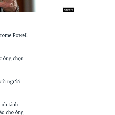
orome Powell
ợc ông chọn
 với người
danh tánh
báo cho ông