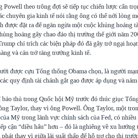
 Powell theo trông đợi sẽ tiếp tục chiến lược cẩn tr
 các chuyên gia kinh tế nói rằng ông có thể nới lỏng m
nh được đặt ra để ngăn ngừa một cuộc khủng hoảng t
hủng hoảng gây chao đảo thị trường thế giới năm 2
rump chỉ trích các biện pháp đó đã gây trở ngại hoạ
ng và cản trở tăng trưởng kinh tế.
gười được cựu Tổng thống Obama chọn, là người mạ
 các quy định tài chánh gắt gao được áp dụng và năm
ĩ bảo thủ trong Quốc hội Mỹ trước đó thúc giục Tổn
ng Taylor, thay vì ông Powell. Ông Taylor, một tr
 của Mỹ trong lãnh vực chính sách của Fed, có nhiều
ếp cận “diều hâu” hơn – đó là nghiêng về xu hướng t
phát thay vì giữa lãi suất thấp để hỗ trợ cho thị trườ