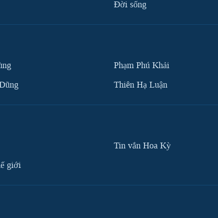
Ðời sống
ùng
Phạm Phú Khải
 Dũng
Thiên Hạ Luận
Tin vắn Hoa Kỳ
ế giới