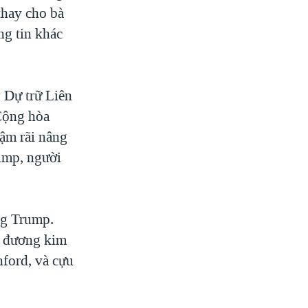
thay cho bà
ng tin khác
 Dự trữ Liên
Cộng hòa
hậm rãi nâng
rump, người
ng Trump.
m đương kim
nford, và cựu