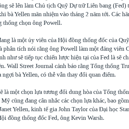
ông sẽ lên làm Chủ tịch Quỹ Dự trữ Liên bang (Fed) 
 khi bà Yellen mãn nhiệm vào tháng 2 năm tới. Các hã
g thống chọn ông Powell.
ang là một ủy viên của Hội đồng thống đốc của Quỹ
à phân tích nói rằng ông Powell làm một đảng viên 
nh như sẽ tiếp tục chiến lược hiện tại của Fed là sẽ c
lên. Wall Street Journal cảnh báo rằng Tổng thống T
 ngợi bà Yellen, có thễ vẫn thay đổi quan điểm.
ẽ là một chọn lựa tương đối dung hòa của Tổng thố
 Mỹ cũng đang cân nhắc các chọn lựa khác, bao gồ
Janet Yellen, kinh tế gia John Taylor của Đại học Sta
Hội đồng thống đốc Fed, ông Kevin Warsh.