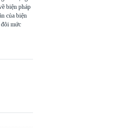
 về biện pháp
ản của biện
p đôi mức