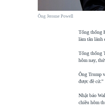
VIỆT NAM
NGƯ DÂN VIỆT VÀ LÀN SÓNG
Ông Jerome Powell
TRỘM HẢI SÂM
BÊN KIA QUỐC LỘ: TIẾNG VỌNG
Tổng thống H
TỪ NÔNG THÔN MỸ
làm tân lãnh
QUAN HỆ VIỆT MỸ
Tổng thống T
hôm nay, thứ
Ông Trump viế
được đề cử.”
Nhật báo Wall
chiều hôm th