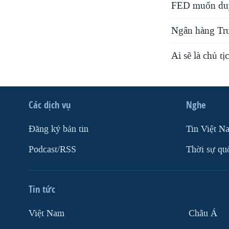
FED muốn duy 
Ngân hàng Tru
Ai sẽ là chủ 
Các dịch vụ
Nghe
Ðăng ký bản tin
Tin Việt N
Podcast/RSS
Thời sự qu
Tin tức
Việt Nam
Châu Á