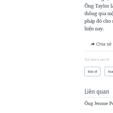
Ông Taylor là
thông qua mộ
pháp đó cho r
hiện nay.
Chia sẻ
This item is part of
Kinh tế
Hoa
Liên quan
Ông Jerome Pow