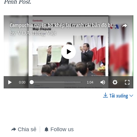
Penh Post
.
Campuchia tuyên bố khép lại tranh cãi bản đồ biên giới với Việt Nam
by
VOA Tiếng Việt
No media source currently available
0:00
1:04
Tải xuống
Chia sẻ
Follow us