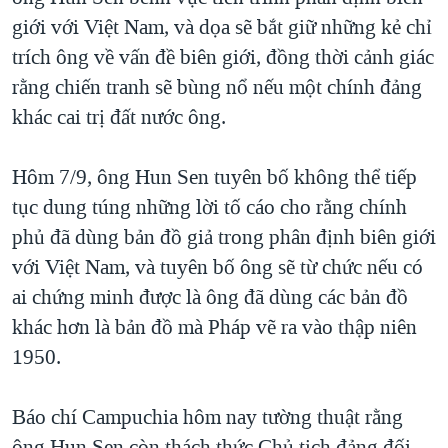
giới với Việt Nam, và dọa sẽ bắt giữ những kẻ chỉ
QUAN HỆ VIỆT MỸ
trích ông về vấn đề biên giới, đồng thời cảnh giác
rằng chiến tranh sẽ bùng nổ nếu một chính đảng
khác cai trị đất nước ông.
Hôm 7/9, ông Hun Sen tuyên bố không thể tiếp
tục dung túng những lời tố cáo cho rằng chính
phủ đã dùng bản đồ giả trong phân định biên giới
với Việt Nam, và tuyên bố ông sẽ từ chức nếu có
ai chứng minh được là ông đã dùng các bản đồ
khác hơn là bản đồ mà Pháp vẽ ra vào thập niên
1950.
Báo chí Campuchia hôm nay tường thuật rằng
ông Hun Sen còn thách thức Chủ tịch đảng đối