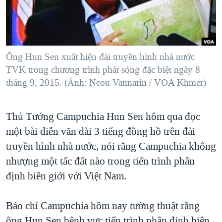
TẠI
VIDEO
"Tìm"
NGƯỜI VIỆT HẢI NGOẠI
HÀNH TRÌNH BẦU CỬ 2024
NGHE
ĐỜI SỐNG
MỘT NĂM CHIẾN TRANH TẠI DẢI GAZA
KINH TẾ
MẠNG XÃ HỘI
Ông Hun Sen xuất hiện đài truyền hình nhà nước
GIẢI MÃ VÀNH ĐAI & CON ĐƯỜNG
KHOA HỌC
TVK trong chương trình phát sóng đặc biệt ngày 8
NGÀY TỊ NẠN THẾ GIỚI
tháng 9, 2015. (Ảnh: Neou Vannarin / VOA Khmer)
SỨC KHOẺ
TRỊNH VĨNH BÌNH - NGƯỜI HẠ 'BÊN THẮNG CUỘC'
Ngôn ngữ khác
VĂN HOÁ
GROUND ZERO – XƯA VÀ NAY
Thủ Tướng Campuchia Hun Sen hôm qua đọc
THỂ THAO
CHI PHÍ CHIẾN TRANH AFGHANISTAN
một bài diễn văn dài 3 tiếng đồng hồ trên đài
GIÁO DỤC
truyền hình nhà nước, nói rằng Campuchia không
CÁC GIÁ TRỊ CỘNG HÒA Ở VIỆT NAM
nhượng một tấc đất nào trong tiến trình phân
THƯỢNG ĐỈNH TRUMP-KIM TẠI VIỆT NAM
định biên giới với Việt Nam.
TRỊNH VĨNH BÌNH VS. CHÍNH PHỦ VIỆT NAM
NGƯ DÂN VIỆT VÀ LÀN SÓNG TRỘM HẢI SÂM
Báo chí Campuchia hôm nay tường thuật rằng
BÊN KIA QUỐC LỘ: TIẾNG VỌNG TỪ NÔNG THÔN MỸ
ông Hun Sen bênh vực tiến trình phân định biên