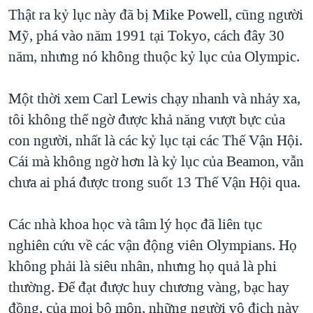
Thật ra kỷ lục này đã bị Mike Powell, cũng người
QUAN HỆ VIỆT MỸ
Mỹ, phá vào năm 1991 tại Tokyo, cách đây 30
năm, nhưng nó không thuộc kỷ lục của Olympic.
Một thời xem Carl Lewis chạy nhanh và nhảy xa,
tôi không thể ngờ được khả năng vượt bực của
con người, nhất là các kỷ lục tại các Thế Vận Hội.
Cái mà không ngờ hơn là kỷ lục của Beamon, vẫn
chưa ai phá được trong suốt 13 Thế Vận Hội qua.
Các nhà khoa học và tâm lý học đã liên tục
nghiên cứu về các vận động viên Olympians. Họ
không phải là siêu nhân, nhưng họ quả là phi
thường. Để đạt được huy chương vàng, bạc hay
đồng, của mọi bộ môn, những người vô địch này