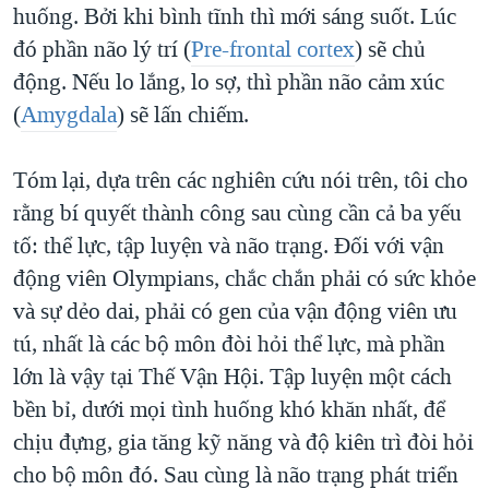
huống. Bởi khi bình tĩnh thì mới sáng suốt. Lúc
đó phần não lý trí (
Pre-frontal cortex
) sẽ chủ
động. Nếu lo lắng, lo sợ, thì phần não cảm xúc
(
Amygdala
) sẽ lấn chiếm.
Tóm lại, dựa trên các nghiên cứu nói trên, tôi cho
rằng bí quyết thành công sau cùng cần cả ba yếu
tố: thể lực, tập luyện và não trạng. Đối với vận
động viên Olympians, chắc chắn phải có sức khỏe
và sự dẻo dai, phải có gen của vận động viên ưu
tú, nhất là các bộ môn đòi hỏi thể lực, mà phần
lớn là vậy tại Thế Vận Hội. Tập luyện một cách
bền bỉ, dưới mọi tình huống khó khăn nhất, để
chịu đựng, gia tăng kỹ năng và độ kiên trì đòi hỏi
cho bộ môn đó. Sau cùng là não trạng phát triển