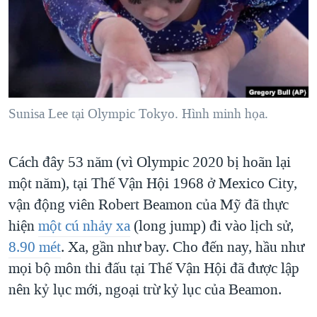
TẠI
VIDEO
"Tìm"
NGƯỜI VIỆT HẢI NGOẠI
HÀNH TRÌNH BẦU CỬ 2024
NGHE
ĐỜI SỐNG
MỘT NĂM CHIẾN TRANH TẠI DẢI GAZA
KINH TẾ
MẠNG XÃ HỘI
GIẢI MÃ VÀNH ĐAI & CON ĐƯỜNG
KHOA HỌC
NGÀY TỊ NẠN THẾ GIỚI
Sunisa Lee tại Olympic Tokyo. Hình minh họa.
SỨC KHOẺ
TRỊNH VĨNH BÌNH - NGƯỜI HẠ 'BÊN THẮNG CUỘC'
Ngôn ngữ khác
VĂN HOÁ
GROUND ZERO – XƯA VÀ NAY
Cách đây 53 năm (vì Olympic 2020 bị hoãn lại
THỂ THAO
một năm), tại Thế Vận Hội 1968 ở Mexico City,
CHI PHÍ CHIẾN TRANH AFGHANISTAN
GIÁO DỤC
vận động viên Robert Beamon của Mỹ đã thực
CÁC GIÁ TRỊ CỘNG HÒA Ở VIỆT NAM
hiện
một cú nhảy xa
(long jump) đi vào lịch sử,
THƯỢNG ĐỈNH TRUMP-KIM TẠI VIỆT NAM
8.90 mét
. Xa, gần như bay. Cho đến nay, hầu như
TRỊNH VĨNH BÌNH VS. CHÍNH PHỦ VIỆT NAM
mọi bộ môn thi đấu tại Thế Vận Hội đã được lập
NGƯ DÂN VIỆT VÀ LÀN SÓNG TRỘM HẢI SÂM
nên kỷ lục mới, ngoại trừ kỷ lục của Beamon.
BÊN KIA QUỐC LỘ: TIẾNG VỌNG TỪ NÔNG THÔN MỸ