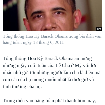
TẠI
VIDEO
"Tìm"
NGƯỜI VIỆT HẢI NGOẠI
HÀNH TRÌNH BẦU CỬ 2024
NGHE
ĐỜI SỐNG
MỘT NĂM CHIẾN TRANH TẠI DẢI GAZA
KINH TẾ
MẠNG XÃ HỘI
GIẢI MÃ VÀNH ĐAI & CON ĐƯỜNG
KHOA HỌC
NGÀY TỊ NẠN THẾ GIỚI
Tổng thống Hoa Kỳ Barack Obama trong bài diễn văn
SỨC KHOẺ
hàng tuần, ngày 18 tháng 6, 2011
TRỊNH VĨNH BÌNH - NGƯỜI HẠ 'BÊN THẮNG CUỘC'
Ngôn ngữ khác
VĂN HOÁ
GROUND ZERO – XƯA VÀ NAY
THỂ THAO
Tổng thống Hoa Kỳ Barack Obama ăn mừng
CHI PHÍ CHIẾN TRANH AFGHANISTAN
GIÁO DỤC
những ngày cuối tuần của Lễ Cha ở Mỹ với lời
CÁC GIÁ TRỊ CỘNG HÒA Ở VIỆT NAM
nhắc nhở gởi tới những người làm cha là điều mà
THƯỢNG ĐỈNH TRUMP-KIM TẠI VIỆT NAM
con cái của họ mong muốn nhất là thời giờ và
tình thương của họ.
TRỊNH VĨNH BÌNH VS. CHÍNH PHỦ VIỆT NAM
NGƯ DÂN VIỆT VÀ LÀN SÓNG TRỘM HẢI SÂM
Trong diễn văn hàng tuần phát thanh hôm nay,
BÊN KIA QUỐC LỘ: TIẾNG VỌNG TỪ NÔNG THÔN MỸ