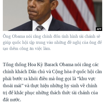
TẠI
VIDEO
"Tìm"
NGƯỜI VIỆT HẢI NGOẠI
HÀNH TRÌNH BẦU CỬ 2024
NGHE
ĐỜI SỐNG
MỘT NĂM CHIẾN TRANH TẠI DẢI GAZA
KINH TẾ
MẠNG XÃ HỘI
GIẢI MÃ VÀNH ĐAI & CON ĐƯỜNG
KHOA HỌC
NGÀY TỊ NẠN THẾ GIỚI
Ông Obama nói rằng chỉnh đốn tình hình tài chánh sẽ
SỨC KHOẺ
giúp quốc hội tập trung vào những đề nghị của ông để
TRỊNH VĨNH BÌNH - NGƯỜI HẠ 'BÊN THẮNG CUỘC'
Ngôn ngữ khác
VĂN HOÁ
tạo thêm công ăn việc làm.
GROUND ZERO – XƯA VÀ NAY
THỂ THAO
CHI PHÍ CHIẾN TRANH AFGHANISTAN
Tổng thống Hoa Kỳ Barack Obama nói rằng các
GIÁO DỤC
CÁC GIÁ TRỊ CỘNG HÒA Ở VIỆT NAM
chính khách Dân chủ và Cộng hòa ở quốc hội cần
THƯỢNG ĐỈNH TRUMP-KIM TẠI VIỆT NAM
phải bước ra khỏi điều mà ông gọi là “khu vực
thoải mái” và thực hiện những hy sinh về chính
TRỊNH VĨNH BÌNH VS. CHÍNH PHỦ VIỆT NAM
trị để khắc phục những thách thức tài chánh của
NGƯ DÂN VIỆT VÀ LÀN SÓNG TRỘM HẢI SÂM
đất nước.
BÊN KIA QUỐC LỘ: TIẾNG VỌNG TỪ NÔNG THÔN MỸ