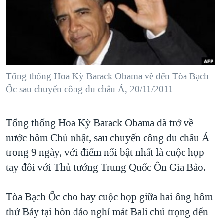
TẠI
VIDEO
"Tìm"
NGƯỜI VIỆT HẢI NGOẠI
HÀNH TRÌNH BẦU CỬ 2024
NGHE
ĐỜI SỐNG
MỘT NĂM CHIẾN TRANH TẠI DẢI GAZA
KINH TẾ
MẠNG XÃ HỘI
GIẢI MÃ VÀNH ĐAI & CON ĐƯỜNG
KHOA HỌC
NGÀY TỊ NẠN THẾ GIỚI
Tổng thống Hoa Kỳ Barack Obama về đến Tòa Bạch
SỨC KHOẺ
Ốc sau chuyến công du châu Á, 20/11/2011
TRỊNH VĨNH BÌNH - NGƯỜI HẠ 'BÊN THẮNG CUỘC'
Ngôn ngữ khác
VĂN HOÁ
GROUND ZERO – XƯA VÀ NAY
THỂ THAO
Tổng thống Hoa Kỳ Barack Obama đã trở về
CHI PHÍ CHIẾN TRANH AFGHANISTAN
GIÁO DỤC
nước hôm Chủ nhật, sau chuyến công du châu Á
CÁC GIÁ TRỊ CỘNG HÒA Ở VIỆT NAM
trong 9 ngày, với điểm nổi bật nhất là cuộc họp
THƯỢNG ĐỈNH TRUMP-KIM TẠI VIỆT NAM
tay đôi với Thủ tướng Trung Quốc Ôn Gia Bảo.
TRỊNH VĨNH BÌNH VS. CHÍNH PHỦ VIỆT NAM
Tòa Bạch Ốc cho hay cuộc họp giữa hai ông hôm
NGƯ DÂN VIỆT VÀ LÀN SÓNG TRỘM HẢI SÂM
thứ Bảy tại hòn đảo nghỉ mát Bali chú trọng đến
BÊN KIA QUỐC LỘ: TIẾNG VỌNG TỪ NÔNG THÔN MỸ