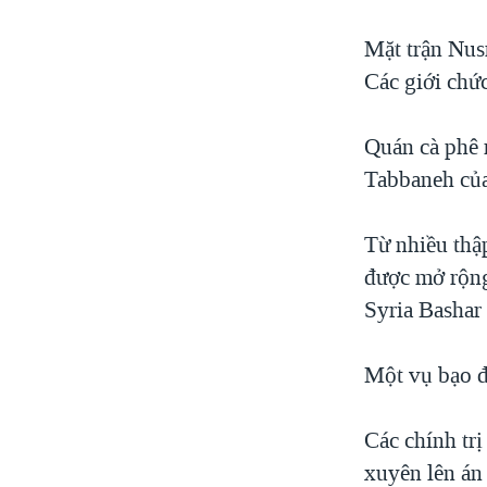
Mặt trận Nusr
Các giới chức
Quán cà phê 
Tabbaneh của
Từ nhiều thậ
được mở rộng
Syria Bashar
Một vụ bạo đ
Các chính trị
xuyên lên án 