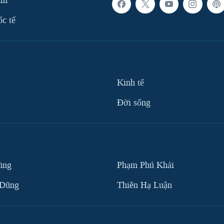
am
ốc tế
Kinh tế
Ðời sống
ùng
Phạm Phú Khải
 Dũng
Thiên Hạ Luận