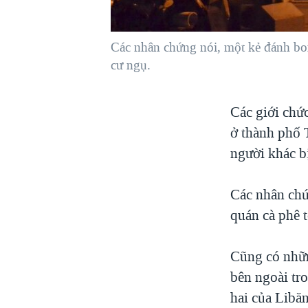
VIỆT NAM
NGƯ DÂN VIỆT VÀ LÀN SÓNG
Các nhân chứng nói, một kẻ đánh bom
TRỘM HẢI SÂM
cư ngụ.
BÊN KIA QUỐC LỘ: TIẾNG VỌNG
TỪ NÔNG THÔN MỸ
Các giới chứ
QUAN HỆ VIỆT MỸ
ở thành phố 
người khác b
Các nhân chứ
quán cà phê 
Cũng có nhữn
bên ngoài tro
hai của Libă