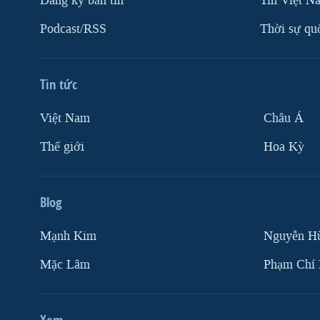
Ðăng ký bản tin
Tin Việt N
Podcast/RSS
Thời sự qu
Tin tức
Việt Nam
Châu Á
Thế giới
Hoa Kỳ
Blog
Mạnh Kim
Nguyễn H
Mặc Lâm
Phạm Chí
Xem