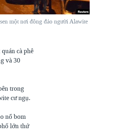
hsen một nơi đông đảo người Alawite
t quán cà phê
ng và 30
bên trong
wite cư ngụ.
cho nổ bom
phố lớn thứ