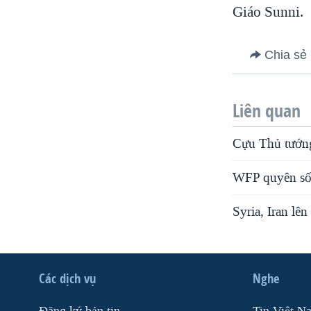
Giáo Sunni.
Chia sẻ
Liên quan
Cựu Thủ tướn
WFP quyên số t
Syria, Iran lê
Các dịch vụ
Nghe