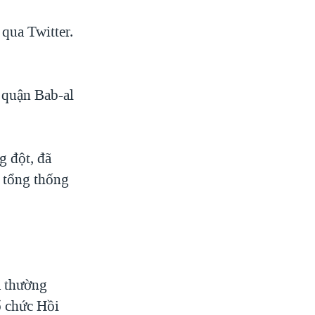
 qua Twitter.
 quận Bab-al
g đột, đã
 tổng thống
.
đã thường
ổ chức Hồi