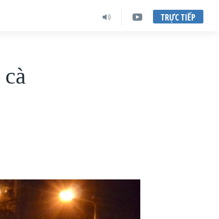
TRỰC TIẾP
 cà