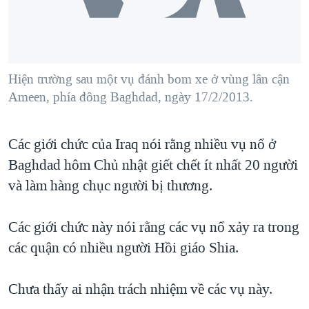
TẠI
VIDEO
"Tìm"
NGƯỜI VIỆT HẢI NGOẠI
HÀNH TRÌNH BẦU CỬ 2024
NGHE
ĐỜI SỐNG
MỘT NĂM CHIẾN TRANH TẠI DẢI GAZA
KINH TẾ
MẠNG XÃ HỘI
Hiện trường sau một vụ đánh bom xe ở vùng lân cận
GIẢI MÃ VÀNH ĐAI & CON ĐƯỜNG
KHOA HỌC
Ameen, phía đông Baghdad, ngày 17/2/2013.
NGÀY TỊ NẠN THẾ GIỚI
SỨC KHOẺ
TRỊNH VĨNH BÌNH - NGƯỜI HẠ 'BÊN THẮNG CUỘC'
Ngôn ngữ khác
VĂN HOÁ
Các giới chức của Iraq nói rằng nhiều vụ nổ ở
GROUND ZERO – XƯA VÀ NAY
Baghdad hôm Chủ nhật giết chết ít nhất 20 người
THỂ THAO
CHI PHÍ CHIẾN TRANH AFGHANISTAN
và làm hàng chục người bị thương.
GIÁO DỤC
CÁC GIÁ TRỊ CỘNG HÒA Ở VIỆT NAM
Các giới chức này nói rằng các vụ nổ xảy ra trong
THƯỢNG ĐỈNH TRUMP-KIM TẠI VIỆT NAM
các quận có nhiều người Hồi giáo Shia.
TRỊNH VĨNH BÌNH VS. CHÍNH PHỦ VIỆT NAM
NGƯ DÂN VIỆT VÀ LÀN SÓNG TRỘM HẢI SÂM
Chưa thấy ai nhận trách nhiệm về các vụ này.
BÊN KIA QUỐC LỘ: TIẾNG VỌNG TỪ NÔNG THÔN MỸ