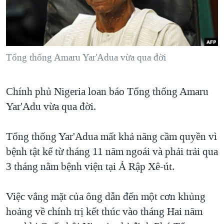
TẠI
VIDEO
"Tìm"
NGƯỜI VIỆT HẢI NGOẠI
HÀNH TRÌNH BẦU CỬ 2024
NGHE
ĐỜI SỐNG
MỘT NĂM CHIẾN TRANH TẠI DẢI GAZA
KINH TẾ
MẠNG XÃ HỘI
Tổng thống Amaru Yar'Adua vừa qua đời
GIẢI MÃ VÀNH ĐAI & CON ĐƯỜNG
KHOA HỌC
NGÀY TỊ NẠN THẾ GIỚI
SỨC KHOẺ
Chính phủ Nigeria loan báo Tổng thống Amaru
TRỊNH VĨNH BÌNH - NGƯỜI HẠ 'BÊN THẮNG CUỘC'
Ngôn ngữ khác
VĂN HOÁ
Yar'Adu vừa qua đời.
GROUND ZERO – XƯA VÀ NAY
THỂ THAO
CHI PHÍ CHIẾN TRANH AFGHANISTAN
Tổng thống Yar'Adua mất khả năng cầm quyền vì
GIÁO DỤC
CÁC GIÁ TRỊ CỘNG HÒA Ở VIỆT NAM
bệnh tật kể từ tháng 11 năm ngoái và phải trải qua
3 tháng nằm bệnh viện tại Ả Rập Xê-út.
THƯỢNG ĐỈNH TRUMP-KIM TẠI VIỆT NAM
TRỊNH VĨNH BÌNH VS. CHÍNH PHỦ VIỆT NAM
Việc vắng mặt của ông dẫn đến một cơn khủng
NGƯ DÂN VIỆT VÀ LÀN SÓNG TRỘM HẢI SÂM
hoảng về chính trị kết thúc vào tháng Hai năm
BÊN KIA QUỐC LỘ: TIẾNG VỌNG TỪ NÔNG THÔN MỸ