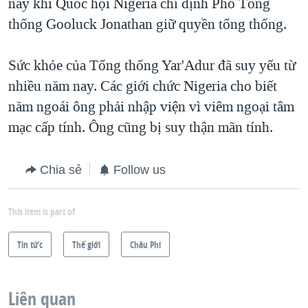
nay khi Quốc hội Nigeria chỉ định Phó Tổng
QUAN HỆ VIỆT MỸ
thống Gooluck Jonathan giữ quyền tổng thống.
Sức khỏe của Tổng thống Yar'Adur đã suy yếu từ
nhiều năm nay. Các giới chức Nigeria cho biết
năm ngoái ông phải nhập viện vì viêm ngoại tâm
mạc cấp tính. Ông cũng bị suy thận mãn tính.
Chia sẻ
Follow us
This item is part of
Tin tức
Thế giới
Châu Phi
Liên quan