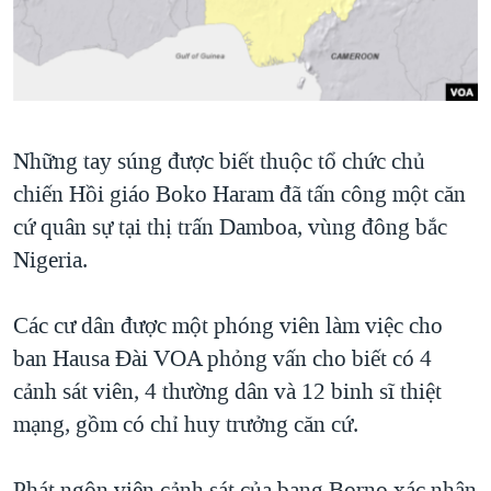
TẠI
VIDEO
"Tìm"
NGƯỜI VIỆT HẢI NGOẠI
HÀNH TRÌNH BẦU CỬ 2024
NGHE
ĐỜI SỐNG
MỘT NĂM CHIẾN TRANH TẠI DẢI GAZA
KINH TẾ
MẠNG XÃ HỘI
GIẢI MÃ VÀNH ĐAI & CON ĐƯỜNG
KHOA HỌC
Những tay súng được biết thuộc tổ chức chủ
NGÀY TỊ NẠN THẾ GIỚI
SỨC KHOẺ
chiến Hồi giáo Boko Haram đã tấn công một căn
TRỊNH VĨNH BÌNH - NGƯỜI HẠ 'BÊN THẮNG CUỘC'
Ngôn ngữ khác
VĂN HOÁ
cứ quân sự tại thị trấn Damboa, vùng đông bắc
GROUND ZERO – XƯA VÀ NAY
Nigeria.
THỂ THAO
CHI PHÍ CHIẾN TRANH AFGHANISTAN
GIÁO DỤC
Các cư dân được một phóng viên làm việc cho
CÁC GIÁ TRỊ CỘNG HÒA Ở VIỆT NAM
ban Hausa Đài VOA phỏng vấn cho biết có 4
THƯỢNG ĐỈNH TRUMP-KIM TẠI VIỆT NAM
cảnh sát viên, 4 thường dân và 12 binh sĩ thiệt
TRỊNH VĨNH BÌNH VS. CHÍNH PHỦ VIỆT NAM
mạng, gồm có chỉ huy trưởng căn cứ.
NGƯ DÂN VIỆT VÀ LÀN SÓNG TRỘM HẢI SÂM
BÊN KIA QUỐC LỘ: TIẾNG VỌNG TỪ NÔNG THÔN MỸ
Phát ngôn viên cảnh sát của bang Borno xác nhận