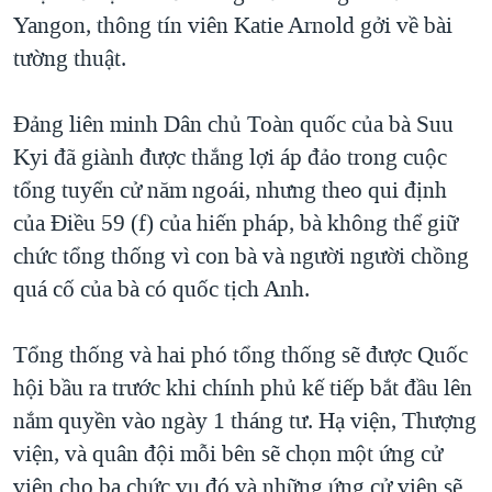
Yangon, thông tín viên Katie Arnold gởi về bài
QUAN HỆ VIỆT MỸ
tường thuật.
Đảng liên minh Dân chủ Toàn quốc của bà Suu
Kyi đã giành được thắng lợi áp đảo trong cuộc
tổng tuyển cử năm ngoái, nhưng theo qui định
của Điều 59 (f) của hiến pháp, bà không thể giữ
chức tổng thống vì con bà và người người chồng
quá cố của bà có quốc tịch Anh.
Tổng thống và hai phó tổng thống sẽ được Quốc
hội bầu ra trước khi chính phủ kế tiếp bắt đầu lên
nắm quyền vào ngày 1 tháng tư. Hạ viện, Thượng
viện, và quân đội mỗi bên sẽ chọn một ứng cử
viên cho ba chức vụ đó và những ứng cử viên sẽ