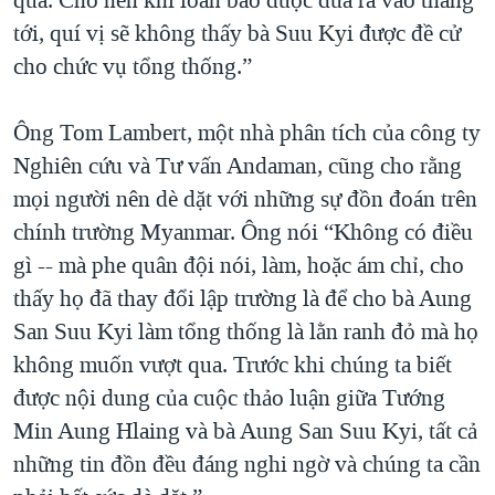
qua. Cho nên khi loan báo được đưa ra vào tháng
tới, quí vị sẽ không thấy bà Suu Kyi được đề cử
cho chức vụ tổng thống.”
Ông Tom Lambert, một nhà phân tích của công ty
Nghiên cứu và Tư vấn Andaman, cũng cho rằng
mọi người nên dè dặt với những sự đồn đoán trên
chính trường Myanmar. Ông nói “Không có điều
gì -- mà phe quân đội nói, làm, hoặc ám chỉ, cho
thấy họ đã thay đổi lập trường là để cho bà Aung
San Suu Kyi làm tổng thống là lằn ranh đỏ mà họ
không muốn vượt qua. Trước khi chúng ta biết
được nội dung của cuộc thảo luận giữa Tướng
Min Aung Hlaing và bà Aung San Suu Kyi, tất cả
những tin đồn đều đáng nghi ngờ và chúng ta cần