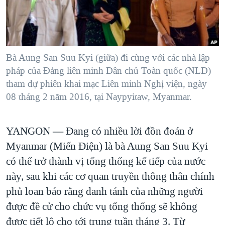
TẠI
VIDEO
"Tìm"
NGƯỜI VIỆT HẢI NGOẠI
HÀNH TRÌNH BẦU CỬ 2024
NGHE
ĐỜI SỐNG
MỘT NĂM CHIẾN TRANH TẠI DẢI GAZA
KINH TẾ
MẠNG XÃ HỘI
Bà Aung San Suu Kyi (giữa) đi cùng với các nhà lập
GIẢI MÃ VÀNH ĐAI & CON ĐƯỜNG
KHOA HỌC
pháp của Đảng liên minh Dân chủ Toàn quốc (NLD)
NGÀY TỊ NẠN THẾ GIỚI
tham dự phiên khai mạc Liên minh Nghị viện, ngày
SỨC KHOẺ
TRỊNH VĨNH BÌNH - NGƯỜI HẠ 'BÊN THẮNG CUỘC'
08 tháng 2 năm 2016, tại Naypyitaw, Myanmar.
Ngôn ngữ khác
VĂN HOÁ
GROUND ZERO – XƯA VÀ NAY
THỂ THAO
YANGON —
Đang có nhiều lời đồn đoán ở
CHI PHÍ CHIẾN TRANH AFGHANISTAN
GIÁO DỤC
Myanmar (Miến Điện) là bà Aung San Suu Kyi
CÁC GIÁ TRỊ CỘNG HÒA Ở VIỆT NAM
có thể trở thành vị tổng thống kế tiếp của nước
THƯỢNG ĐỈNH TRUMP-KIM TẠI VIỆT NAM
này, sau khi các cơ quan truyền thông thân chính
TRỊNH VĨNH BÌNH VS. CHÍNH PHỦ VIỆT NAM
phủ loan báo rằng danh tánh của những người
NGƯ DÂN VIỆT VÀ LÀN SÓNG TRỘM HẢI SÂM
được đề cử cho chức vụ tổng thống sẽ không
được tiết lộ cho tới trung tuần tháng 3. Từ
BÊN KIA QUỐC LỘ: TIẾNG VỌNG TỪ NÔNG THÔN MỸ