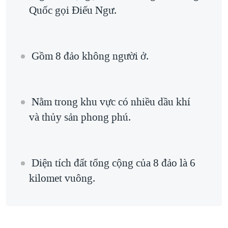
Quốc gọi Điếu Ngư.
QUAN HỆ VIỆT MỸ
Gồm 8 đảo không người ở.
Nằm trong khu vực có nhiều dầu khí
và thủy sản phong phú.
Diện tích đất tổng cộng của 8 đảo là 6
kilomet vuông.