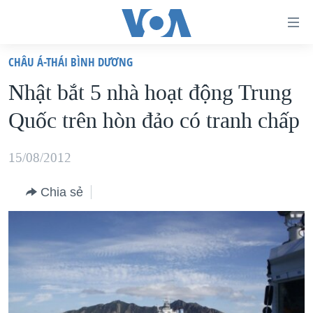
Đường
dẫn
CHÂU Á-THÁI BÌNH DƯƠNG
truy
TRANG CHỦ
Nhật bắt 5 nhà hoạt động Trung
cập
VIỆT NAM
Quốc trên hòn đảo có tranh chấp
Tới
HOA KỲ
nội
BIỂN ĐÔNG
15/08/2012
dung
THẾ GIỚI
chính
Chia sẻ
BLOG
Tới
điều
DIỄN ĐÀN
hướng
MỤC
chính
CHUYÊN ĐỀ
TỰ DO BÁO CHÍ
Đi
HỌC TIẾNG ANH
VẠCH TRẦN TIN GIẢ
CHIẾN TRANH THƯƠNG MẠI CỦA MỸ: QUÁ KHỨ VÀ HIỆN
tới