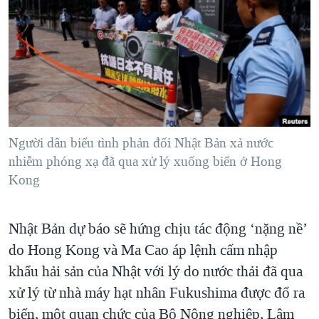
TẠI
VIDEO
"Tìm"
NGƯỜI VIỆT HẢI NGOẠI
HÀNH TRÌNH BẦU CỬ 2024
NGHE
ĐỜI SỐNG
MỘT NĂM CHIẾN TRANH TẠI DẢI GAZA
KINH TẾ
MẠNG XÃ HỘI
GIẢI MÃ VÀNH ĐAI & CON ĐƯỜNG
KHOA HỌC
NGÀY TỊ NẠN THẾ GIỚI
SỨC KHOẺ
TRỊNH VĨNH BÌNH - NGƯỜI HẠ 'BÊN THẮNG CUỘC'
Người dân biểu tình phản đối Nhật Bản xả nước
Ngôn ngữ khác
VĂN HOÁ
GROUND ZERO – XƯA VÀ NAY
nhiễm phóng xạ đã qua xử lý xuống biển ở Hong
THỂ THAO
Kong
CHI PHÍ CHIẾN TRANH AFGHANISTAN
GIÁO DỤC
CÁC GIÁ TRỊ CỘNG HÒA Ở VIỆT NAM
Nhật Bản dự báo sẽ hứng chịu tác động ‘nặng nề’
THƯỢNG ĐỈNH TRUMP-KIM TẠI VIỆT NAM
do Hong Kong và Ma Cao áp lệnh cấm nhập
TRỊNH VĨNH BÌNH VS. CHÍNH PHỦ VIỆT NAM
khẩu hải sản của Nhật với lý do nước thải đã qua
NGƯ DÂN VIỆT VÀ LÀN SÓNG TRỘM HẢI SÂM
xử lý từ nhà máy hạt nhân Fukushima được đổ ra
biển, một quan chức của Bộ Nông nghiệp, Lâm
BÊN KIA QUỐC LỘ: TIẾNG VỌNG TỪ NÔNG THÔN MỸ