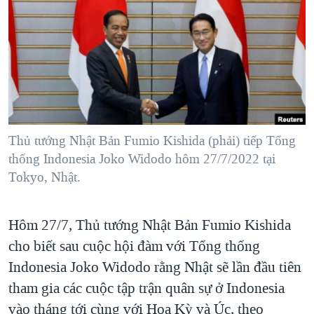
TẠI
VIDEO
"Tìm"
NGƯỜI VIỆT HẢI NGOẠI
HÀNH TRÌNH BẦU CỬ 2024
NGHE
ĐỜI SỐNG
MỘT NĂM CHIẾN TRANH TẠI DẢI GAZA
KINH TẾ
MẠNG XÃ HỘI
GIẢI MÃ VÀNH ĐAI & CON ĐƯỜNG
KHOA HỌC
NGÀY TỊ NẠN THẾ GIỚI
SỨC KHOẺ
TRỊNH VĨNH BÌNH - NGƯỜI HẠ 'BÊN THẮNG CUỘC'
Thủ tướng Nhật Bản Fumio Kishida (phải) tiếp Tổng
Ngôn ngữ khác
VĂN HOÁ
GROUND ZERO – XƯA VÀ NAY
thống Indonesia Joko Widodo hôm 27/7/2022 tại
THỂ THAO
Tokyo, Nhật.
CHI PHÍ CHIẾN TRANH AFGHANISTAN
GIÁO DỤC
CÁC GIÁ TRỊ CỘNG HÒA Ở VIỆT NAM
Hôm 27/7, Thủ tướng Nhật Bản Fumio Kishida
THƯỢNG ĐỈNH TRUMP-KIM TẠI VIỆT NAM
cho biết sau cuộc hội đàm với Tổng thống
TRỊNH VĨNH BÌNH VS. CHÍNH PHỦ VIỆT NAM
Indonesia Joko Widodo rằng Nhật sẽ lần đầu tiên
NGƯ DÂN VIỆT VÀ LÀN SÓNG TRỘM HẢI SÂM
tham gia các cuộc tập trận quân sự ở Indonesia
vào tháng tới cùng với Hoa Kỳ và Úc, theo
BÊN KIA QUỐC LỘ: TIẾNG VỌNG TỪ NÔNG THÔN MỸ