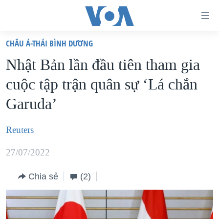
Đường
dẫn
CHÂU Á-THÁI BÌNH DƯƠNG
truy
TRANG CHỦ
Nhật Bản lần đầu tiên tham gia
cập
VIỆT NAM
cuộc tập trận quân sự ‘Lá chắn
Tới
HOA KỲ
nội
Garuda’
BIỂN ĐÔNG
dung
THẾ GIỚI
chính
Reuters
BLOG
Tới
27/07/2022
điều
DIỄN ĐÀN
hướng
MỤC
Chia sẻ
(2)
chính
CHUYÊN ĐỀ
TỰ DO BÁO CHÍ
Đi
HỌC TIẾNG ANH
VẠCH TRẦN TIN GIẢ
CHIẾN TRANH THƯƠNG MẠI CỦA MỸ: QUÁ KHỨ VÀ HIỆN
tới