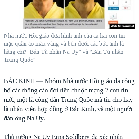
TẠI
VIDEO
"Tìm"
NGƯỜI VIỆT HẢI NGOẠI
HÀNH TRÌNH BẦU CỬ 2024
NGHE
ĐỜI SỐNG
MỘT NĂM CHIẾN TRANH TẠI DẢI GAZA
KINH TẾ
MẠNG XÃ HỘI
Nhà nước Hồi giáo đưa hình ảnh của cả hai con tin
GIẢI MÃ VÀNH ĐAI & CON ĐƯỜNG
KHOA HỌC
mặc quần áo màu vàng và bên dưới các bức ảnh là
NGÀY TỊ NẠN THẾ GIỚI
hàng chữ “Bán Tù nhân Na Uy” và “Bán Tù nhân
SỨC KHOẺ
TRỊNH VĨNH BÌNH - NGƯỜI HẠ 'BÊN THẮNG CUỘC'
Trung Quốc”
Ngôn ngữ khác
VĂN HOÁ
GROUND ZERO – XƯA VÀ NAY
THỂ THAO
BẮC KINH —
Nhóm Nhà nước Hồi giáo đã công
CHI PHÍ CHIẾN TRANH AFGHANISTAN
GIÁO DỤC
bố các thông cáo đòi tiền chuộc mạng 2 con tin
CÁC GIÁ TRỊ CỘNG HÒA Ở VIỆT NAM
mới, một là công dân Trung Quốc mà tin cho hay
THƯỢNG ĐỈNH TRUMP-KIM TẠI VIỆT NAM
là nhân viên hợp đồng ở Bắc Kinh, và một người
TRỊNH VĨNH BÌNH VS. CHÍNH PHỦ VIỆT NAM
đàn ông Na Uy.
NGƯ DÂN VIỆT VÀ LÀN SÓNG TRỘM HẢI SÂM
Thủ tướng Na Uy Erna Soldberg đã xác nhận
BÊN KIA QUỐC LỘ: TIẾNG VỌNG TỪ NÔNG THÔN MỸ