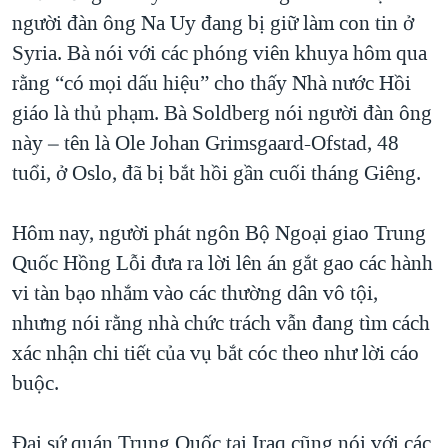
người đàn ông Na Uy đang bị giữ làm con tin ở
QUAN HỆ VIỆT MỸ
Syria. Bà nói với các phóng viên khuya hôm qua
rằng “có mọi dấu hiệu” cho thấy Nhà nước Hồi
giáo là thủ phạm. Bà Soldberg nói người đàn ông
này – tên là Ole Johan Grimsgaard-Ofstad, 48
tuổi, ở Oslo, đã bị bắt hồi gần cuối tháng Giêng.
Hôm nay, người phát ngôn Bộ Ngoại giao Trung
Quốc Hồng Lỗi đưa ra lời lên án gắt gao các hành
vi tàn bạo nhắm vào các thường dân vô tội,
nhưng nói rằng nhà chức trách vẫn đang tìm cách
xác nhận chi tiết của vụ bắt cóc theo như lời cáo
buộc.
Đại sứ quán Trung Quốc tại Iraq cũng nói với các