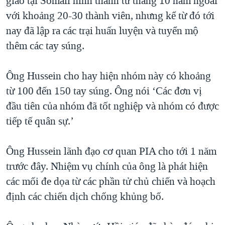
giáo tại Somali hình thành từ tháng 10 năm ngoái
QUAN HỆ VIỆT MỸ
với khoảng 20-30 thành viên, nhưng kể từ đó tới
nay đã lập ra các trại huấn luyện và tuyển mộ
thêm các tay súng.
Ông Hussein cho hay hiện nhóm này có khoảng
từ 100 đến 150 tay súng. Ông nói ‘Các đơn vị
đầu tiên của nhóm đã tốt nghiệp và nhóm có được
tiếp tế quân sự.’
Ông Hussein lãnh đạo cơ quan PIA cho tới 1 năm
trước đây. Nhiệm vụ chính của ông là phát hiện
các mối đe dọa từ các phần tử chủ chiến và hoạch
định các chiến dịch chống khủng bố.