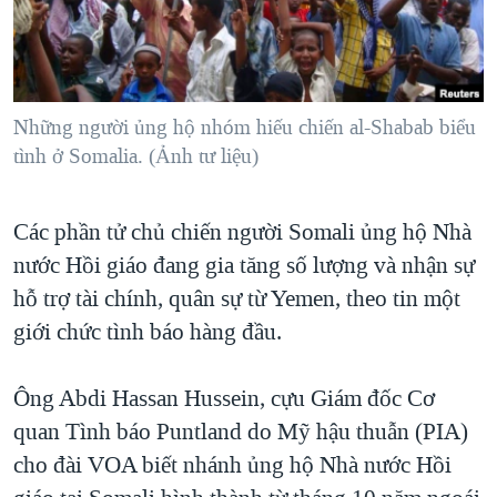
TẠI
VIDEO
"Tìm"
NGƯỜI VIỆT HẢI NGOẠI
HÀNH TRÌNH BẦU CỬ 2024
NGHE
ĐỜI SỐNG
MỘT NĂM CHIẾN TRANH TẠI DẢI GAZA
KINH TẾ
MẠNG XÃ HỘI
Những người ủng hộ nhóm hiếu chiến al-Shabab biểu
GIẢI MÃ VÀNH ĐAI & CON ĐƯỜNG
KHOA HỌC
tình ở Somalia. (Ảnh tư liệu)
NGÀY TỊ NẠN THẾ GIỚI
SỨC KHOẺ
TRỊNH VĨNH BÌNH - NGƯỜI HẠ 'BÊN THẮNG CUỘC'
Ngôn ngữ khác
VĂN HOÁ
Các phần tử chủ chiến người Somali ủng hộ Nhà
GROUND ZERO – XƯA VÀ NAY
nước Hồi giáo đang gia tăng số lượng và nhận sự
THỂ THAO
CHI PHÍ CHIẾN TRANH AFGHANISTAN
hỗ trợ tài chính, quân sự từ Yemen, theo tin một
GIÁO DỤC
CÁC GIÁ TRỊ CỘNG HÒA Ở VIỆT NAM
giới chức tình báo hàng đầu.
THƯỢNG ĐỈNH TRUMP-KIM TẠI VIỆT NAM
Ông Abdi Hassan Hussein, cựu Giám đốc Cơ
TRỊNH VĨNH BÌNH VS. CHÍNH PHỦ VIỆT NAM
quan Tình báo Puntland do Mỹ hậu thuẫn (PIA)
NGƯ DÂN VIỆT VÀ LÀN SÓNG TRỘM HẢI SÂM
cho đài VOA biết nhánh ủng hộ Nhà nước Hồi
BÊN KIA QUỐC LỘ: TIẾNG VỌNG TỪ NÔNG THÔN MỸ