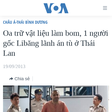
Đường
dẫn
CHÂU Á-THÁI BÌNH DƯƠNG
truy
TRANG CHỦ
Oa trữ vật liệu làm bom, 1 người
cập
VIỆT NAM
gốc Libăng lãnh án tù ở Thái
Tới
HOA KỲ
nội
Lan
BIỂN ĐÔNG
dung
THẾ GIỚI
chính
19/09/2013
BLOG
Tới
Chia sẻ
điều
DIỄN ĐÀN
hướng
MỤC
chính
CHUYÊN ĐỀ
TỰ DO BÁO CHÍ
Đi
HỌC TIẾNG ANH
VẠCH TRẦN TIN GIẢ
CHIẾN TRANH THƯƠNG MẠI CỦA MỸ: QUÁ KHỨ VÀ HIỆN
tới