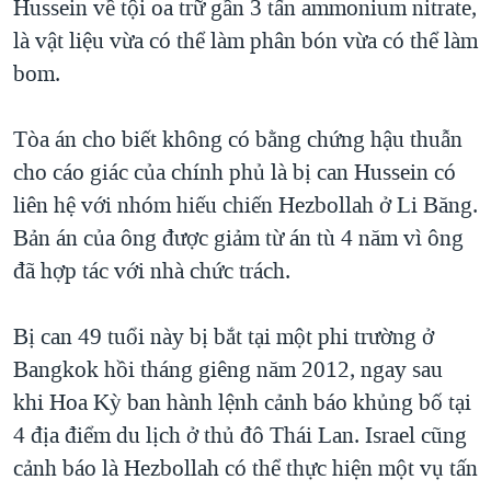
Hussein về tội oa trữ gần 3 tấn ammonium nitrate,
QUAN HỆ VIỆT MỸ
là vật liệu vừa có thể làm phân bón vừa có thể làm
bom.
Tòa án cho biết không có bằng chứng hậu thuẫn
cho cáo giác của chính phủ là bị can Hussein có
liên hệ với nhóm hiếu chiến Hezbollah ở Li Băng.
Bản án của ông được giảm từ án tù 4 năm vì ông
đã hợp tác với nhà chức trách.
Bị can 49 tuổi này bị bắt tại một phi trường ở
Bangkok hồi tháng giêng năm 2012, ngay sau
khi Hoa Kỳ ban hành lệnh cảnh báo khủng bố tại
4 địa điểm du lịch ở thủ đô Thái Lan. Israel cũng
cảnh báo là Hezbollah có thể thực hiện một vụ tấn