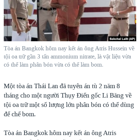
TẠI
VIDEO
"Tìm"
NGƯỜI VIỆT HẢI NGOẠI
HÀNH TRÌNH BẦU CỬ 2024
NGHE
ĐỜI SỐNG
MỘT NĂM CHIẾN TRANH TẠI DẢI GAZA
KINH TẾ
MẠNG XÃ HỘI
GIẢI MÃ VÀNH ĐAI & CON ĐƯỜNG
KHOA HỌC
NGÀY TỊ NẠN THẾ GIỚI
Tòa án Bangkok hôm nay kết án ông Atris Hussein về
SỨC KHOẺ
tội oa trữ gần 3 tấn ammonium nitrate, là vật liệu vừa
TRỊNH VĨNH BÌNH - NGƯỜI HẠ 'BÊN THẮNG CUỘC'
Ngôn ngữ khác
VĂN HOÁ
có thể làm phân bón vừa có thể làm bom.
GROUND ZERO – XƯA VÀ NAY
THỂ THAO
CHI PHÍ CHIẾN TRANH AFGHANISTAN
Một tòa án Thái Lan đã tuyên án tù 2 năm 8
GIÁO DỤC
CÁC GIÁ TRỊ CỘNG HÒA Ở VIỆT NAM
tháng cho một người Thụy Điển gốc Li Băng về
THƯỢNG ĐỈNH TRUMP-KIM TẠI VIỆT NAM
tội oa trữ một số lượng lớn phân bón có thể dùng
để chế bom.
TRỊNH VĨNH BÌNH VS. CHÍNH PHỦ VIỆT NAM
NGƯ DÂN VIỆT VÀ LÀN SÓNG TRỘM HẢI SÂM
Tòa án Bangkok hôm nay kết án ông Atris
BÊN KIA QUỐC LỘ: TIẾNG VỌNG TỪ NÔNG THÔN MỸ